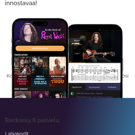
innostavaa!
Kokeile Ilmaiseksi
Kokeilemalla ilmaiseksi saat koko sisältömme käyttöösi
viikon ajaksi.
Rockway.fi palvelu
Lahjakortit