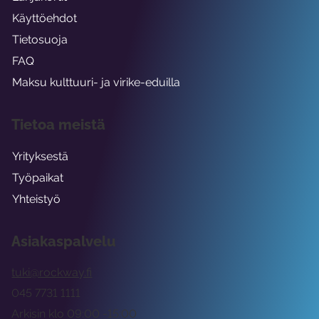
Käyttöehdot
Tietosuoja
FAQ
Maksu kulttuuri- ja virike-eduilla
Tietoa meistä
Yrityksestä
Työpaikat
Yhteistyö
Asiakaspalvelu
tuki@rockway.fi
045 7731 1111
Arkisin klo 09:00 -15:00