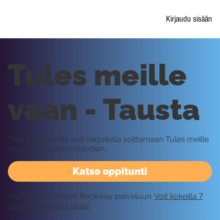
Kirjaudu sisään
Tules meille
vaan - Tausta
Tällä oppitunnilla voit harjoitella soittamaan Tules meille
vaan -kappaleen melodian.
Katso oppitunti
Vaatii kirjautumisen Rockway palveluun.
Voit kokeilla 7
päivää ilmaiseksi tästä!