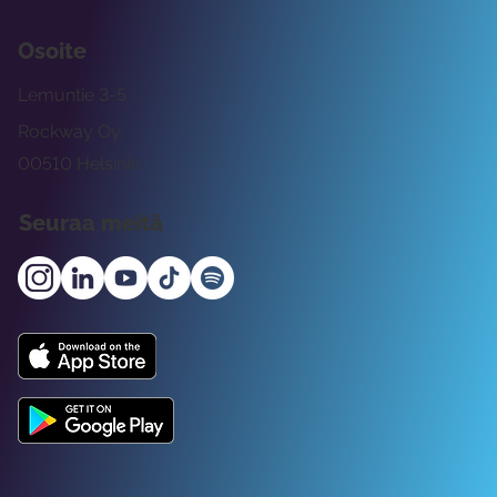
Osoite
Lemuntie 3-5
Rockway Oy
00510 Helsinki
Seuraa meitä