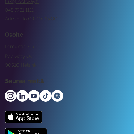
tuki@rockway.fi
045 7731 1111
Arkisin klo 09:00 -15:00
Osoite
Lemuntie 3-5
Rockway Oy
00510 Helsinki
Seuraa meitä