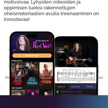
motivoivaa. Lyhyiden videoiden ja
oppimisen tueksi rakennettujen
oheismateriaalien avulla treenaaminen on
innostavaa!
Kokeile Ilmaiseksi
Kokeilemalla ilmaiseksi saat koko sisältömme käyttöösi
viikon ajaksi.