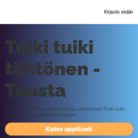
Kirjaudu sisään
Tuiki tuiki
tähtönen -
Tausta
Tällä oppitunnilla voit harjoitella soittamaan Tuiki tuiki
tähtönen -kappaleen melodian.
Katso oppitunti