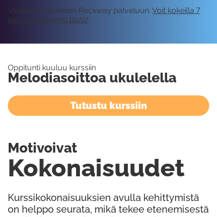
Vaatii kirjautumisen Rockway palveluun.
Voit kokeilla 7
päivää ilmaiseksi tästä!
Oppitunti kuuluu kurssiin
Melodiasoittoa ukulelella
Tutustu kurssiin
Motivoivat
Kokonaisuudet
Kurssikokonaisuuksien avulla kehittymistä
on helppo seurata, mikä tekee etenemisestä