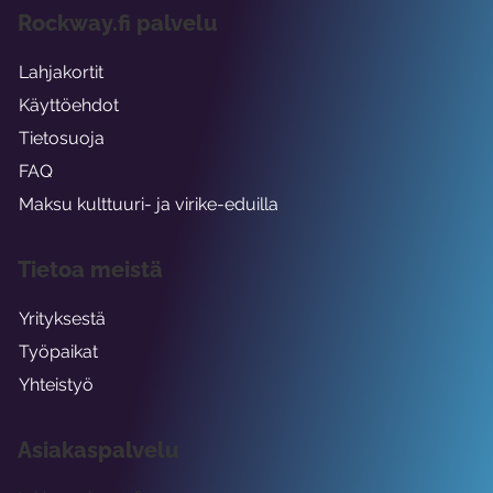
Rockway.fi palvelu
Lahjakortit
Käyttöehdot
Tietosuoja
FAQ
Maksu kulttuuri- ja virike-eduilla
Tietoa meistä
Yrityksestä
Työpaikat
Yhteistyö
Asiakaspalvelu