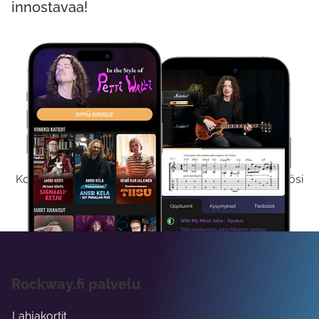
innostavaa!
Kokeile Ilmaiseksi
Kokeilemalla ilmaiseksi saat koko sisältömme käyttöösi
viikon ajaksi.
Rockway.fi palvelu
Lahjakortit