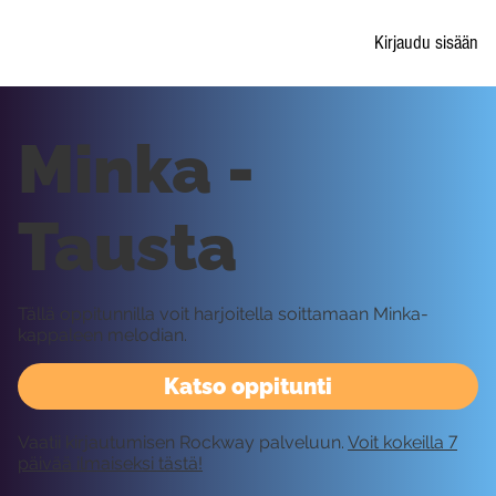
Kirjaudu sisään
Minka -
Tausta
Tällä oppitunnilla voit harjoitella soittamaan Minka-
kappaleen melodian.
Katso oppitunti
Vaatii kirjautumisen Rockway palveluun.
Voit kokeilla 7
päivää ilmaiseksi tästä!