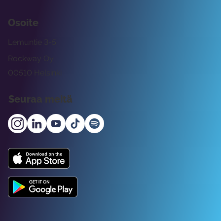
Osoite
Lemuntie 3-5
Rockway Oy
00510 Helsinki
Seuraa meitä