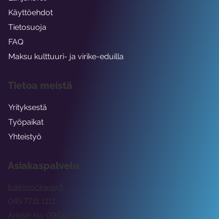
Käyttöehdot
Tietosuoja
FAQ
Maksu kulttuuri- ja virike-eduilla
Tietoa meistä
Yrityksestä
Työpaikat
Yhteistyö
Asiakaspalvelu
tuki@rockway.fi
045 7731 1111
Arkisin klo 09:00 -15:00