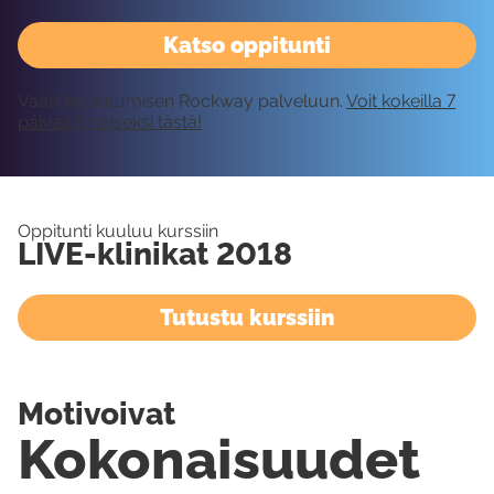
Katso oppitunti
Vaatii kirjautumisen Rockway palveluun.
Voit kokeilla 7
päivää ilmaiseksi tästä!
Oppitunti kuuluu kurssiin
LIVE-klinikat 2018
Tutustu kurssiin
Motivoivat
Kokonaisuudet