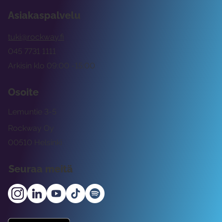
Asiakaspalvelu
tuki@rockway.fi
045 7731 1111
Arkisin klo 09:00 -15:00
Osoite
Lemuntie 3-5
Rockway Oy
00510 Helsinki
Seuraa meitä