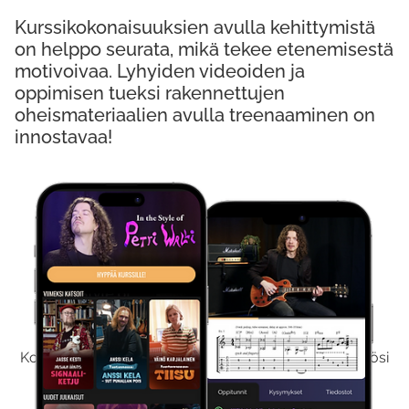
Kurssikokonaisuuksien avulla kehittymistä
on helppo seurata, mikä tekee etenemisestä
motivoivaa. Lyhyiden videoiden ja
oppimisen tueksi rakennettujen
oheismateriaalien avulla treenaaminen on
innostavaa!
Kokeile Ilmaiseksi
Kokeilemalla ilmaiseksi saat koko sisältömme käyttöösi
viikon ajaksi.