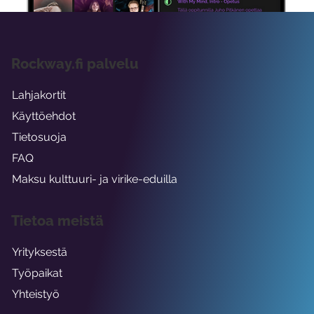
Rockway.fi palvelu
Lahjakortit
Käyttöehdot
Tietosuoja
FAQ
Maksu kulttuuri- ja virike-eduilla
Tietoa meistä
Yrityksestä
Työpaikat
Yhteistyö