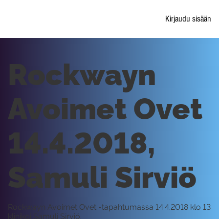
Kirjaudu sisään
Rockwayn
Avoimet Ovet
14.4.2018,
Samuli Sirviö
Rockwayn Avoimet Ovet -tapahtumassa 14.4.2018 klo 13
klinikoi Samuli Sirviö.