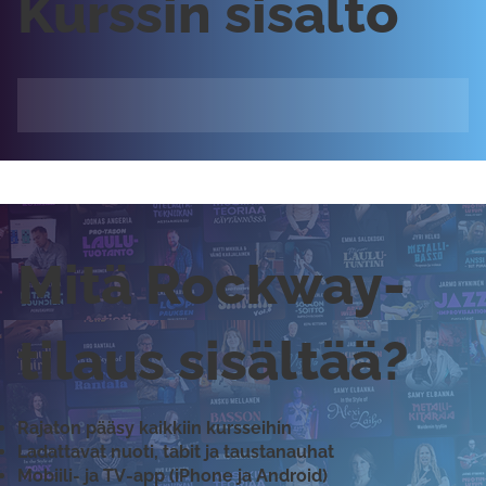
Kurssin sisältö
Mitä Rockway-
tilaus sisältää?
Rajaton pääsy kaikkiin kursseihin
Ladattavat nuoti, tabit ja taustanauhat
Mobiili- ja TV-app (iPhone ja Android)