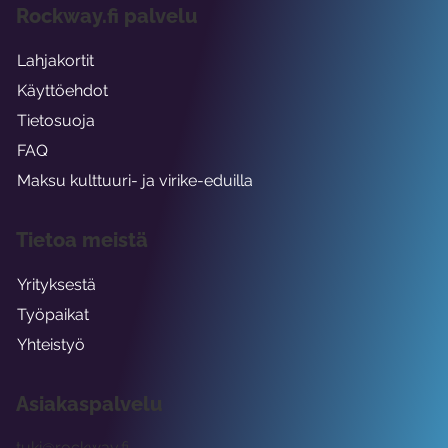
Rockway.fi palvelu
Lahjakortit
Käyttöehdot
Tietosuoja
FAQ
Maksu kulttuuri- ja virike-eduilla
Tietoa meistä
Yrityksestä
Työpaikat
Yhteistyö
Asiakaspalvelu
tuki@rockway.fi