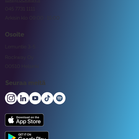
045 7731 1111
Arkisin klo 09:00 -15:00
Osoite
Lemuntie 3-5
Rockway Oy
00510 Helsinki
Seuraa meitä