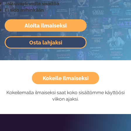
Jatkuvasti uutta sisältöä
Ei sido mihinkään
Aloita ilmaiseksi
Osta lahjaksi
Kokeile Ilmaiseksi
Kokeilemalla ilmaiseksi saat koko sisältömme käyttöösi
viikon ajaksi.