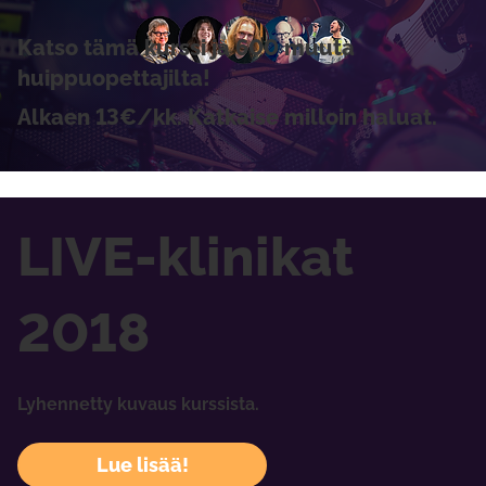
Katso tämä kurssi ja 600 muuta
huippuopettajilta!
Alkaen 13€/kk. Katkaise milloin haluat.
LIVE-klinikat
2018
Lyhennetty kuvaus kurssista.
Lue lisää!