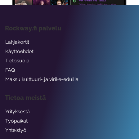
Rockway.fi palvelu
Lahjakortit
Käyttöehdot
Tietosuoja
FAQ
Maksu kulttuuri- ja virike-eduilla
Tietoa meistä
Yrityksestä
Työpaikat
Yhteistyö