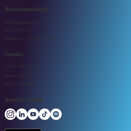
Asiakaspalvelu
tuki@rockway.fi
045 7731 1111
Arkisin klo 09:00 -15:00
Osoite
Lemuntie 3-5
Rockway Oy
00510 Helsinki
Seuraa meitä