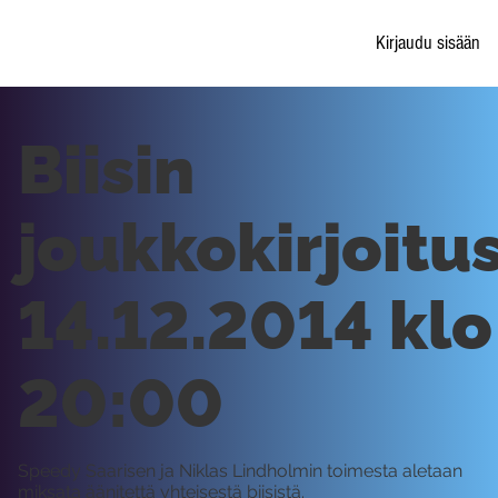
Kirjaudu sisään
Biisin
joukkokirjoitus
14.12.2014 klo
20:00
Speedy Saarisen ja Niklas Lindholmin toimesta aletaan
miksata äänitettä yhteisestä biisistä.