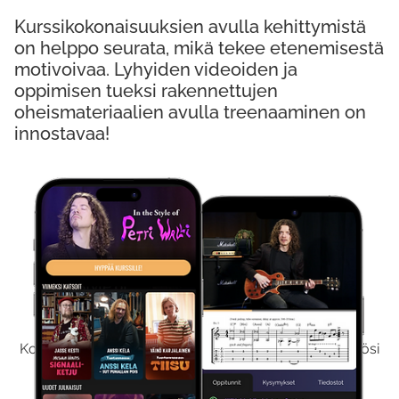
Kurssikokonaisuuksien avulla kehittymistä
on helppo seurata, mikä tekee etenemisestä
motivoivaa. Lyhyiden videoiden ja
oppimisen tueksi rakennettujen
oheismateriaalien avulla treenaaminen on
innostavaa!
Kokeile Ilmaiseksi
Kokeilemalla ilmaiseksi saat koko sisältömme käyttöösi
viikon ajaksi.