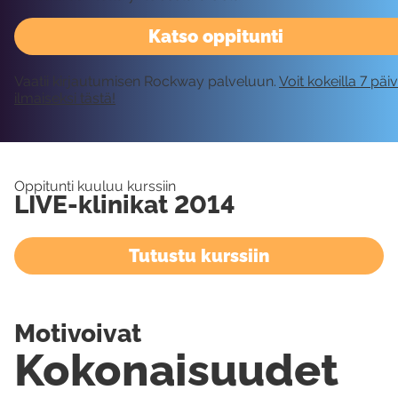
Katso oppitunti
Vaatii kirjautumisen Rockway palveluun.
Voit kokeilla 7 päi
ilmaiseksi tästä!
Oppitunti kuuluu kurssiin
LIVE-klinikat 2014
Tutustu kurssiin
Motivoivat
Kokonaisuudet