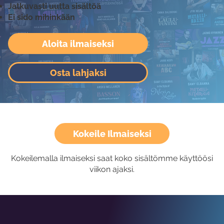
Jatkuvasti uutta sisältöä
Ei sido mihinkään
Aloita ilmaiseksi
Osta lahjaksi
Kokeile Ilmaiseksi
Kokeilemalla ilmaiseksi saat koko sisältömme käyttöösi
viikon ajaksi.