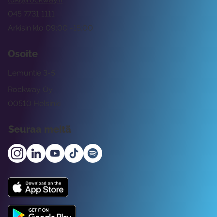
045 7731 1111
Arkisin klo 09:00 -15:00
Osoite
Lemuntie 3-5
Rockway Oy
00510 Helsinki
Seuraa meitä