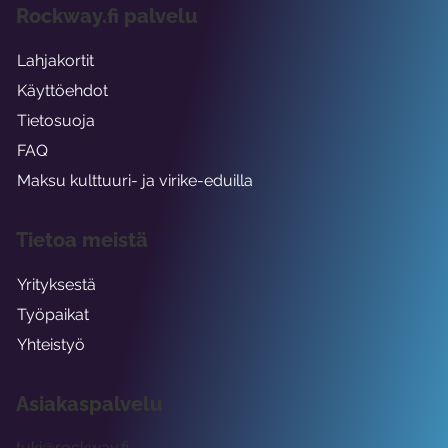
Rockway.fi palvelu
Lahjakortit
Käyttöehdot
Tietosuoja
FAQ
Maksu kulttuuri- ja virike-eduilla
Tietoa meistä
Yrityksestä
Työpaikat
Yhteistyö
Asiakaspalvelu
tuki@rockway.fi