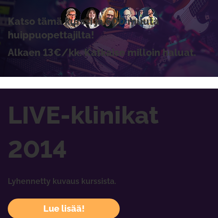
Katso tämä kurssi ja 600 muuta
huippuopettajilta!
Alkaen 13€/kk. Katkaise milloin haluat.
LIVE-klinikat
2014
Lyhennetty kuvaus kurssista.
Lue lisää!