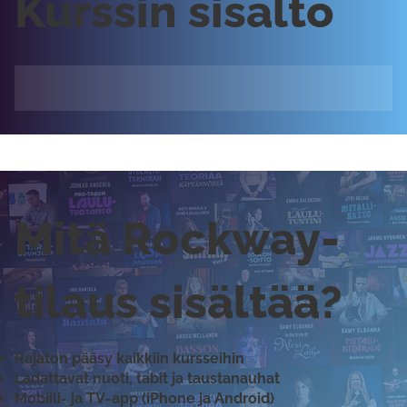
Kurssin sisältö
Mitä Rockway-
tilaus sisältää?
Rajaton pääsy kaikkiin kursseihin
Ladattavat nuoti, tabit ja taustanauhat
Mobiili- ja TV-app (iPhone ja Android)