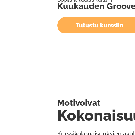
Kuukauden Groov
Tutustu kurssiin
Motivoivat
Kokonaisu
Kurssikokonaisuuksien avul