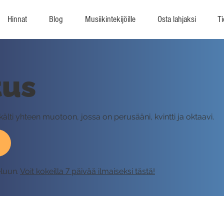
Hinnat
Blog
Musiikintekijöille
Osta lahjaksi
Ti
tus
älti yhteen muotoon, jossa on perusääni, kvintti ja oktaavi.
eluun.
Voit kokeilla 7 päivää ilmaiseksi tästä!