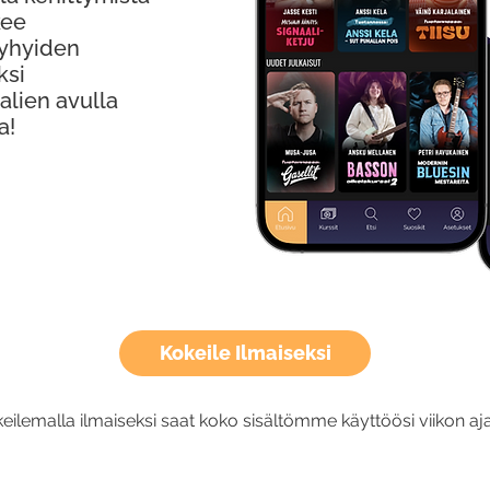
kee
Lyhyiden
ksi
alien avulla
a!
Kokeile Ilmaiseksi
eilemalla ilmaiseksi saat koko sisältömme käyttöösi viikon aja