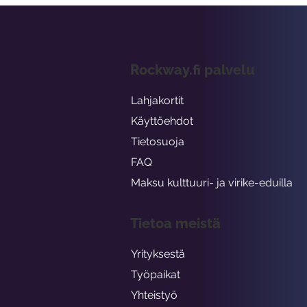
Rockway.fi palvelu
Lahjakortit
Käyttöehdot
Tietosuoja
FAQ
Maksu kulttuuri- ja virike-eduilla
Tietoa meistä
Yrityksestä
Työpaikat
Yhteistyö