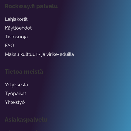
Rockway.fi palvelu
Lahjakortit
Käyttöehdot
Tietosuoja
FAQ
Maksu kulttuuri- ja virike-eduilla
Tietoa meistä
Yrityksestä
Työpaikat
Yhteistyö
Asiakaspalvelu