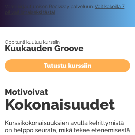
Vaatii kirjautumisen Rockway palveluun.
Voit kokeilla 7
päivää ilmaiseksi tästä!
Oppitunti kuuluu kurssiin
Kuukauden Groove
Tutustu kurssiin
Motivoivat
Kokonaisuudet
Kurssikokonaisuuksien avulla kehittymistä
on helppo seurata, mikä tekee etenemisestä