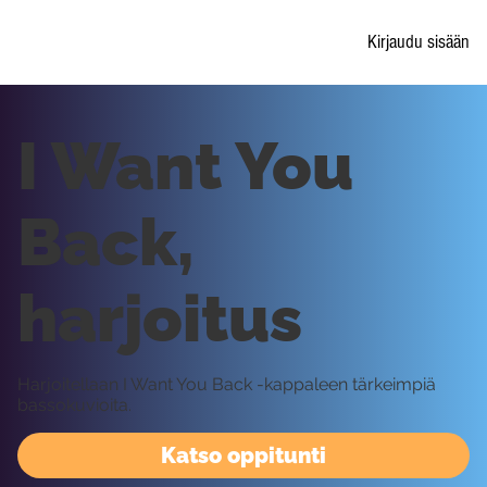
Kirjaudu sisään
I Want You
Back,
harjoitus
Harjoitellaan I Want You Back -kappaleen tärkeimpiä
bassokuvioita.
Katso oppitunti