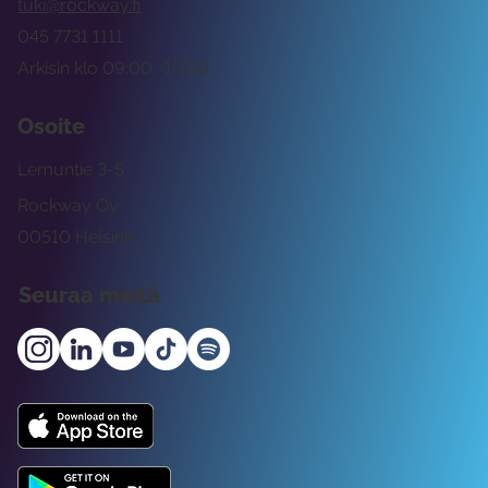
tuki@rockway.fi
045 7731 1111
Arkisin klo 09:00 -15:00
Osoite
Lemuntie 3-5
Rockway Oy
00510 Helsinki
Seuraa meitä