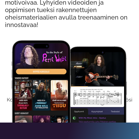
motivoivaa. Lyhyiden videoiden ja
oppimisen tueksi rakennettujen
oheismateriaalien avulla treenaaminen on
innostavaa!
Kokeile Ilmaiseksi
Kokeilemalla ilmaiseksi saat koko sisältömme käyttöösi
viikon ajaksi.