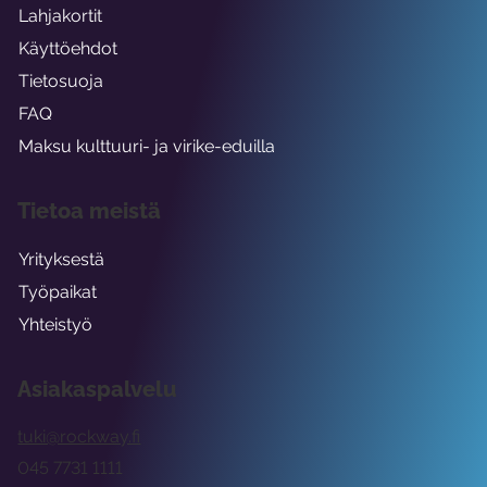
Lahjakortit
Käyttöehdot
Tietosuoja
FAQ
Maksu kulttuuri- ja virike-eduilla
Tietoa meistä
Yrityksestä
Työpaikat
Yhteistyö
Asiakaspalvelu
tuki@rockway.fi
045 7731 1111