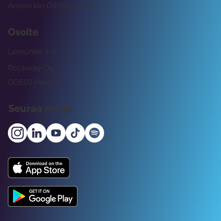
Arkisin klo 09:00 -15:00
Osoite
Lemuntie 3-5
Rockway Oy
00510 Helsinki
Seuraa meitä