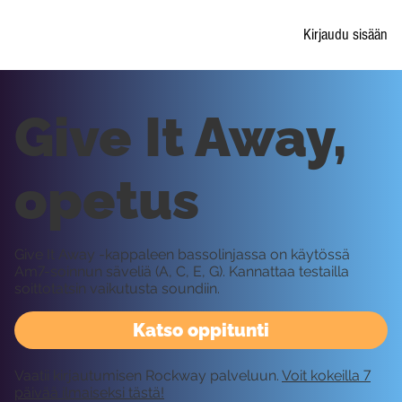
Kirjaudu sisään
Give It Away,
opetus
Give It Away -kappaleen bassolinjassa on käytössä
Am7-soinnun säveliä (A, C, E, G). Kannattaa testailla
soittotatsin vaikutusta soundiin.
Katso oppitunti
Vaatii kirjautumisen Rockway palveluun.
Voit kokeilla 7
päivää ilmaiseksi tästä!