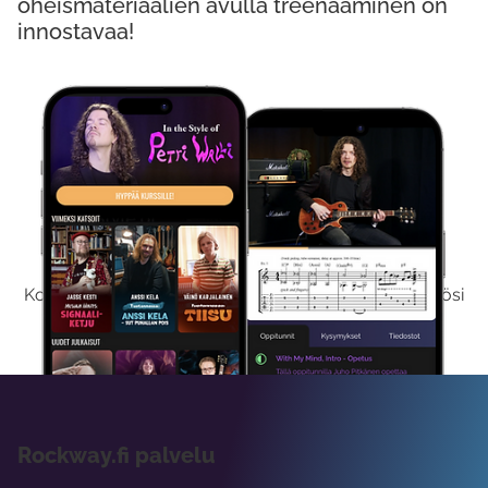
oheismateriaalien avulla treenaaminen on
innostavaa!
Kokeile Ilmaiseksi
Kokeilemalla ilmaiseksi saat koko sisältömme käyttöösi
viikon ajaksi.
Rockway.fi palvelu