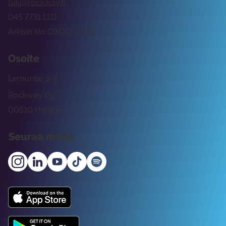
tuki@rockway.fi
045 7731 1111
Arkisin klo 09:00 -15:00
Osoite
Lemuntie 3-5
Rockway Oy
00510 Helsinki
Seuraa meitä