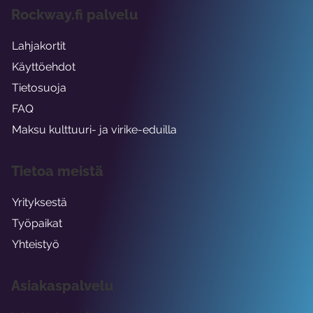
Rockway.fi palvelu
Lahjakortit
Käyttöehdot
Tietosuoja
FAQ
Maksu kulttuuri- ja virike-eduilla
Tietoa meistä
Yrityksestä
Työpaikat
Yhteistyö
Asiakaspalvelu