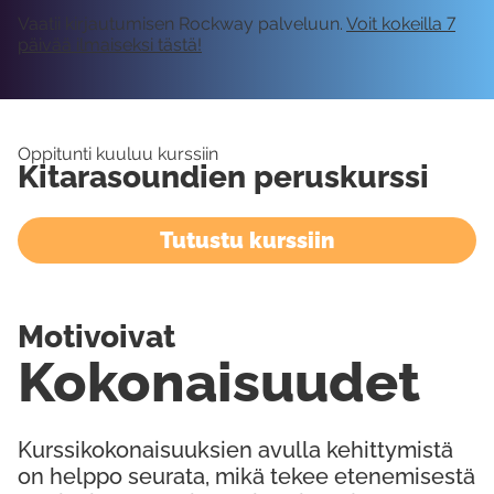
Vaatii kirjautumisen Rockway palveluun.
Voit kokeilla 7
päivää ilmaiseksi tästä!
Oppitunti kuuluu kurssiin
Kitarasoundien peruskurssi
Tutustu kurssiin
Motivoivat
Kokonaisuudet
Kurssikokonaisuuksien avulla kehittymistä
on helppo seurata, mikä tekee etenemisestä