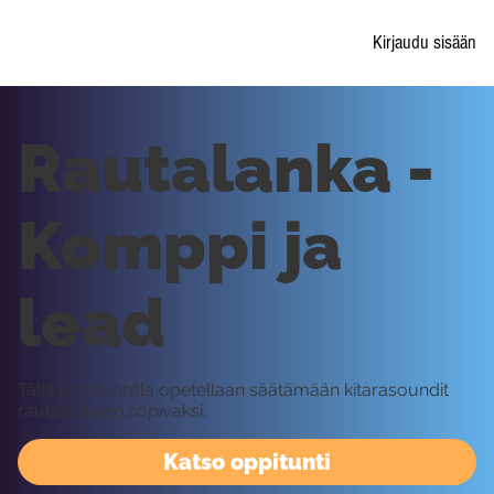
Kirjaudu sisään
Rautalanka -
Komppi ja
lead
Tällä oppitunnilla opetellaan säätämään kitarasoundit
rautalankaan sopivaksi.
Katso oppitunti