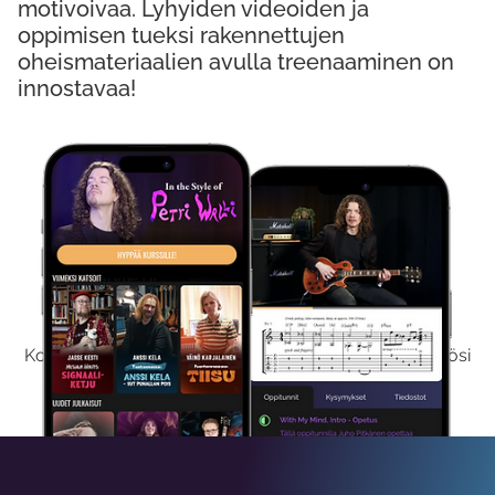
motivoivaa. Lyhyiden videoiden ja
oppimisen tueksi rakennettujen
oheismateriaalien avulla treenaaminen on
innostavaa!
Kokeile Ilmaiseksi
Kokeilemalla ilmaiseksi saat koko sisältömme käyttöösi
viikon ajaksi.