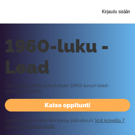
Kirjaudu sisään
1960-luku -
Lead
Tällä oppitunnilla tutustutaan 1960-luvun lead-
kitarasoundeihin.
Katso oppitunti
Vaatii kirjautumisen Rockway palveluun.
Voit kokeilla 7
päivää ilmaiseksi tästä!