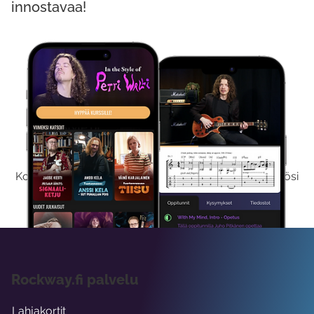
innostavaa!
Kokeile Ilmaiseksi
Kokeilemalla ilmaiseksi saat koko sisältömme käyttöösi
viikon ajaksi.
Rockway.fi palvelu
Lahjakortit