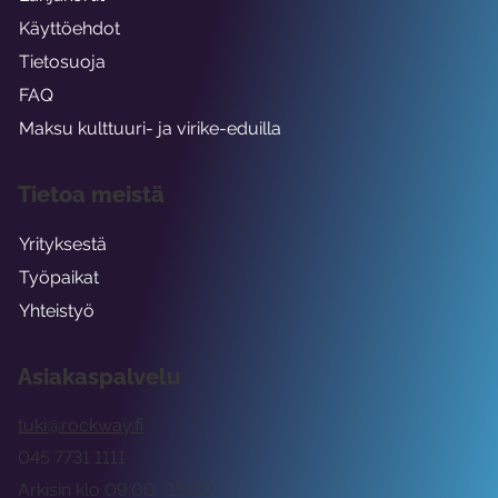
Käyttöehdot
Tietosuoja
FAQ
Maksu kulttuuri- ja virike-eduilla
Tietoa meistä
Yrityksestä
Työpaikat
Yhteistyö
Asiakaspalvelu
tuki@rockway.fi
045 7731 1111
Arkisin klo 09:00 -15:00