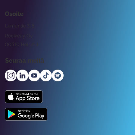
Osoite
Lemuntie 3-5
Rockway Oy
00510 Helsinki
Seuraa meitä