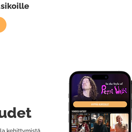
ikoille
udet
la kehittymistä