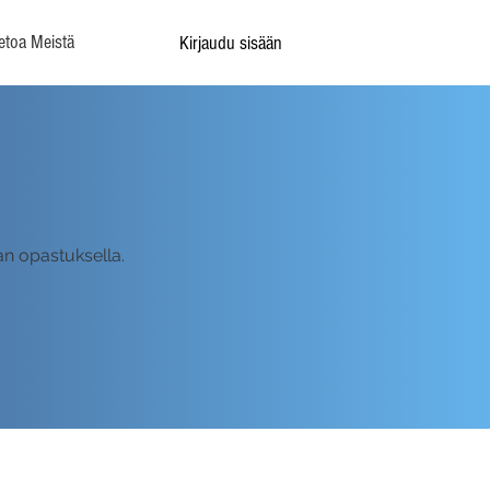
etoa Meistä
Kirjaudu sisään
an opastuksella.