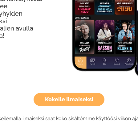
kee
Lyhyiden
ksi
alien avulla
a!
Kokeile Ilmaiseksi
eilemalla ilmaiseksi saat koko sisältömme käyttöösi viikon aja