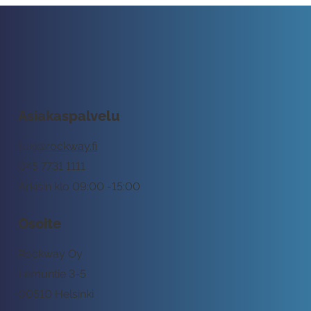
Asiakaspalvelu
tuki@rockway.fi
045 7731 1111
Arkisin klo 09:00 -15:00
Osoite
Rockway Oy
Lemuntie 3-5
00510 Helsinki