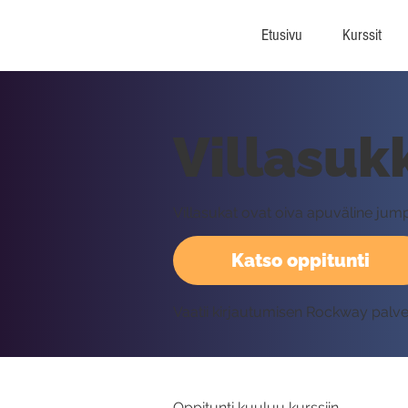
Etusivu
Kurssit
Villasu
Villasukat ovat oiva apuväline jump
Katso oppitunti
Vaatii kirjautumisen Rockway palv
Oppitunti kuuluu kurssiin