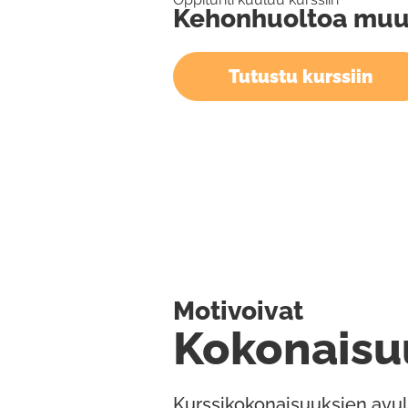
Kehonhuoltoa muus
Tutustu kurssiin
Motivoivat
Kokonaisu
Kurssikokonaisuuksien avul