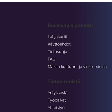
Rockway.fi palvelu
Lahjakortit
Käyttöehdot
Tietosuoja
FAQ
Maksu kulttuuri- ja virike-eduilla
Tietoa meistä
Yrityksestä
Työpaikat
Yhteistyö