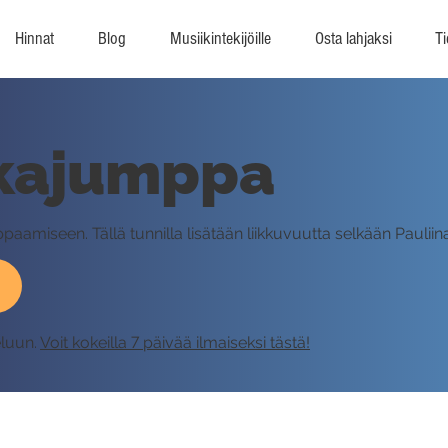
Hinnat
Blog
Musiikintekijöille
Osta lahjaksi
Ti
kkajumppa
paamiseen. Tällä tunnilla lisätään liikkuvuutta selkään Pauliin
eluun.
Voit kokeilla 7 päivää ilmaiseksi tästä!