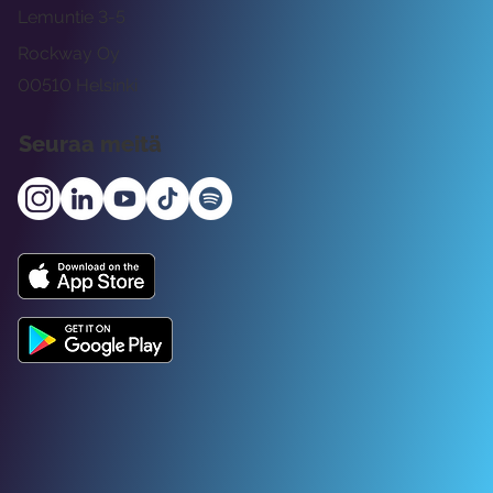
Lemuntie 3-5
Rockway Oy
00510 Helsinki
Seuraa meitä