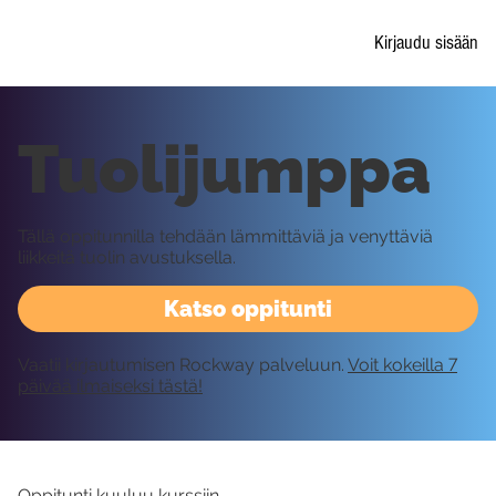
Kirjaudu sisään
Tuolijumppa
Tällä oppitunnilla tehdään lämmittäviä ja venyttäviä
liikkeitä tuolin avustuksella.
Katso oppitunti
Vaatii kirjautumisen Rockway palveluun.
Voit kokeilla 7
päivää ilmaiseksi tästä!
Oppitunti kuuluu kurssiin