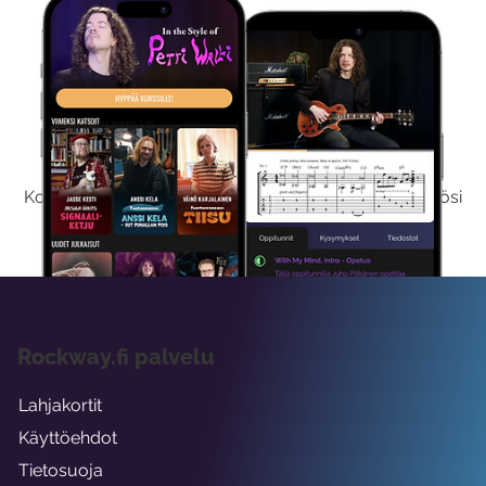
Kokeile Ilmaiseksi
Kokeilemalla ilmaiseksi saat koko sisältömme käyttöösi
viikon ajaksi.
Rockway.fi palvelu
Lahjakortit
Käyttöehdot
Tietosuoja