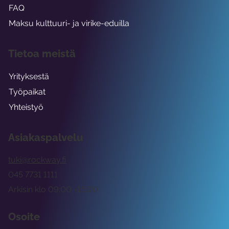
FAQ
Maksu kulttuuri- ja virike-eduilla
Tietoa meistä
Yrityksestä
Työpaikat
Yhteistyö
Asiakaspalvelu
tuki@rockway.fi
045 7731 1111
Arkisin klo 09:00 -15:00
Osoite