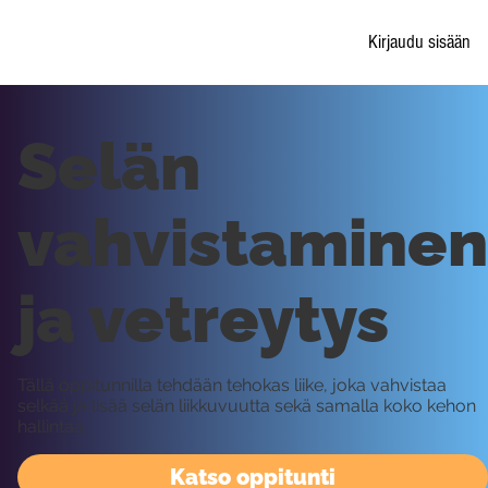
Kirjaudu sisään
Selän
vahvistaminen
ja vetreytys
Tällä oppitunnilla tehdään tehokas liike, joka vahvistaa
selkää ja lisää selän liikkuvuutta sekä samalla koko kehon
hallintaa.
Katso oppitunti