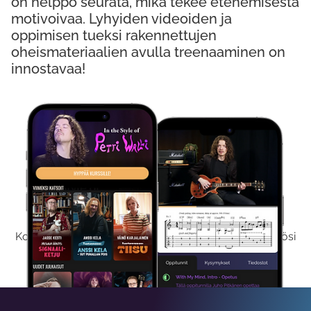
on helppo seurata, mikä tekee etenemisestä
motivoivaa. Lyhyiden videoiden ja
oppimisen tueksi rakennettujen
oheismateriaalien avulla treenaaminen on
innostavaa!
Kokeile Ilmaiseksi
Kokeilemalla ilmaiseksi saat koko sisältömme käyttöösi
viikon ajaksi.