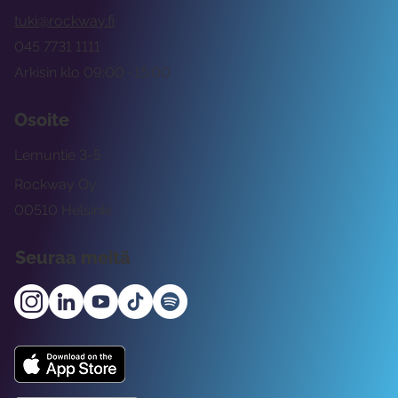
tuki@rockway.fi
045 7731 1111
Arkisin klo 09:00 -15:00
Osoite
Lemuntie 3-5
Rockway Oy
00510 Helsinki
Seuraa meitä