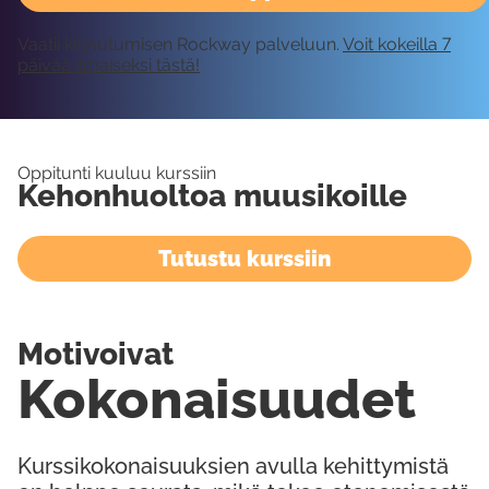
Vaatii kirjautumisen Rockway palveluun.
Voit kokeilla 7
päivää ilmaiseksi tästä!
Oppitunti kuuluu kurssiin
Kehonhuoltoa muusikoille
Tutustu kurssiin
Motivoivat
Kokonaisuudet
Kurssikokonaisuuksien avulla kehittymistä