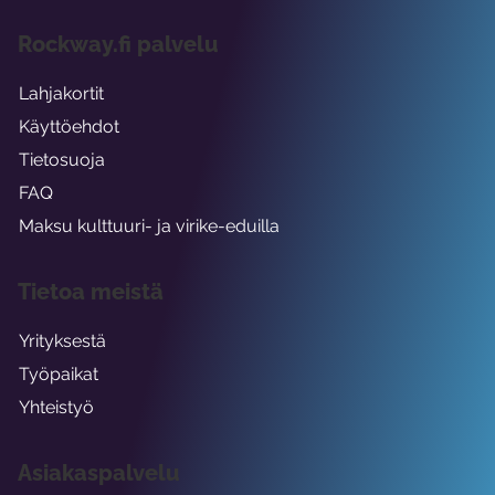
Rockway.fi palvelu
Lahjakortit
Käyttöehdot
Tietosuoja
FAQ
Maksu kulttuuri- ja virike-eduilla
Tietoa meistä
Yrityksestä
Työpaikat
Yhteistyö
Asiakaspalvelu