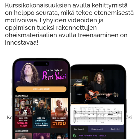
Kurssikokonaisuuksien avulla kehittymistä
on helppo seurata, mikä tekee etenemisestä
motivoivaa. Lyhyiden videoiden ja
oppimisen tueksi rakennettujen
oheismateriaalien avulla treenaaminen on
innostavaa!
Kokeile Ilmaiseksi
Kokeilemalla ilmaiseksi saat koko sisältömme käyttöösi
viikon ajaksi.