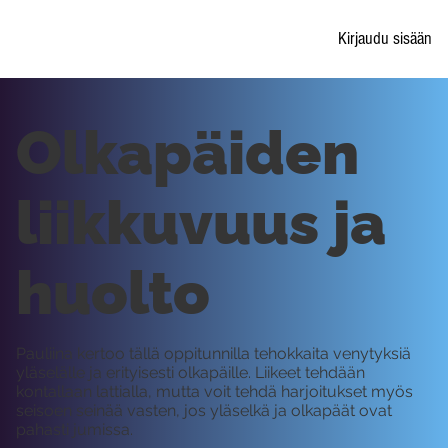
Kirjaudu sisään
Olkapäiden
liikkuvuus ja
huolto
Pauliina kertoo tällä oppitunnilla tehokkaita venytyksiä
yläselälle ja erityisesti olkapäille. Liikeet tehdään
kontallaan lattialla, mutta voit tehdä harjoitukset myös
seisoen seinää vasten, jos yläselkä ja olkapäät ovat
pahasti jumissa.