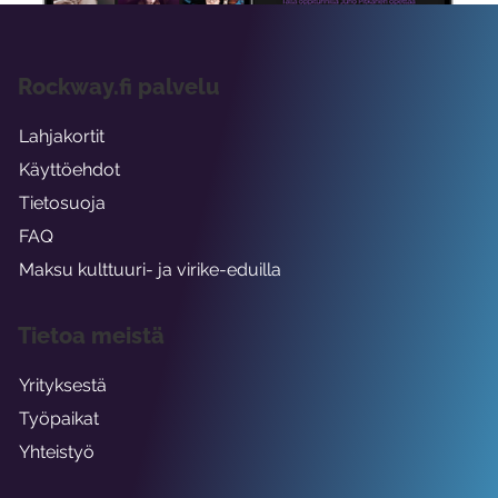
Rockway.fi palvelu
Lahjakortit
Käyttöehdot
Tietosuoja
FAQ
Maksu kulttuuri- ja virike-eduilla
Tietoa meistä
Yrityksestä
Työpaikat
Yhteistyö