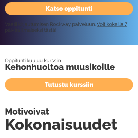
Katso oppitunti
Vaatii kirjautumisen Rockway palveluun.
Voit kokeilla 7
päivää ilmaiseksi tästä!
Oppitunti kuuluu kurssiin
Kehonhuoltoa muusikoille
Tutustu kurssiin
Motivoivat
Kokonaisuudet