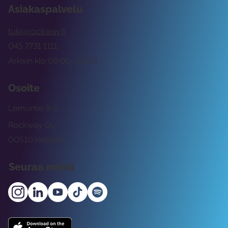
Asiakaspalvelu
tuki@rockway.fi
045 7731 1111
Arkisin klo 09:00 -15:00
Osoite
Lemuntie 3-5
Rockway Oy
00510 Helsinki
Seuraa meitä