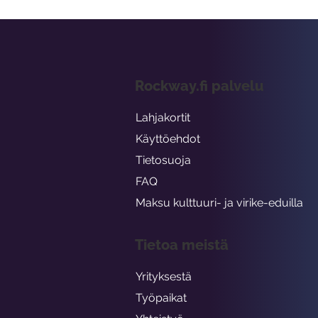
Rockway.fi palvelu
Lahjakortit
Käyttöehdot
Tietosuoja
FAQ
Maksu kulttuuri- ja virike-eduilla
Tietoa meistä
Yrityksestä
Työpaikat