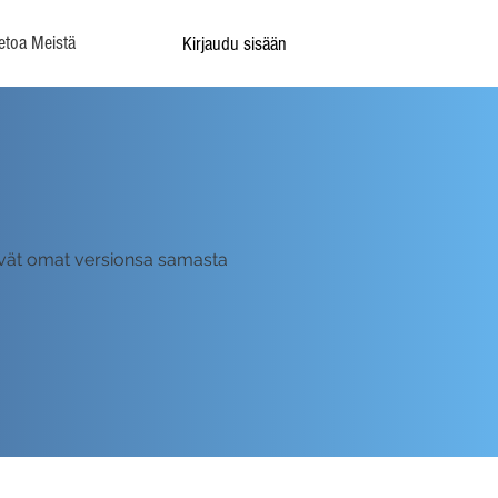
etoa Meistä
Kirjaudu sisään
kevät omat versionsa samasta