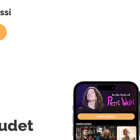
ssi
udet