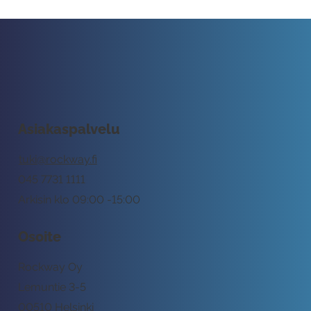
Asiakaspalvelu
tuki@rockway.fi
045 7731 1111
Arkisin klo 09:00 -15:00
Osoite
Rockway Oy
Lemuntie 3-5
00510 Helsinki