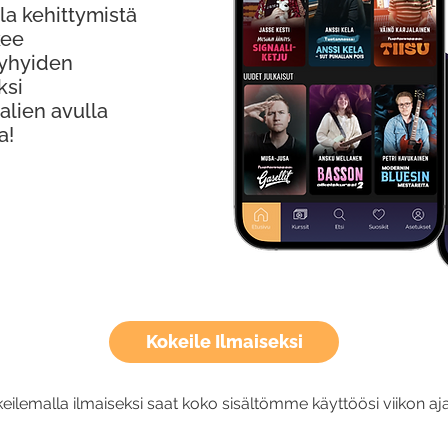
la kehittymistä
kee
Lyhyiden
ksi
alien avulla
a!
Kokeile Ilmaiseksi
eilemalla ilmaiseksi saat koko sisältömme käyttöösi viikon aja