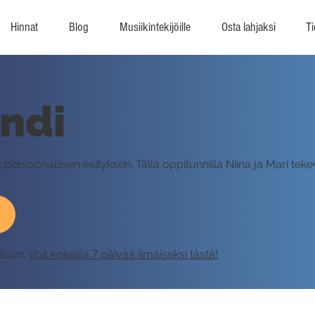
Hinnat
Blog
Musiikintekijöille
Osta lahjaksi
Ti
ndi
persoonallisen esityksen. Tällä oppitunnilla Niina ja Mari te
eluun.
Voit kokeilla 7 päivää ilmaiseksi tästä!