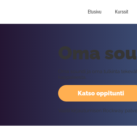
Etusivu
Kurssit
Oma sou
Oma soundi ja oma tulkinta tekevät 
kappaleesta.
Katso oppitunti
Vaatii kirjautumisen Rockway palv