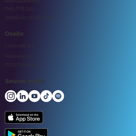
045 7731 1111
Arkisin klo 09:00 -15:00
Osoite
Lemuntie 3-5
Rockway Oy
00510 Helsinki
Seuraa meitä