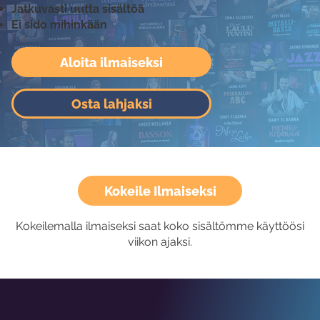
Jatkuvasti uutta sisältöä
Ei sido mihinkään
Aloita ilmaiseksi
Osta lahjaksi
Kokeile Ilmaiseksi
Kokeilemalla ilmaiseksi saat koko sisältömme käyttöösi
viikon ajaksi.