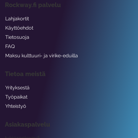
Rockway.fi palvelu
Lahjakortit
Käyttöehdot
Tietosuoja
FAQ
Maksu kulttuuri- ja virike-eduilla
Tietoa meistä
Yrityksestä
Työpaikat
Yhteistyö
Asiakaspalvelu
tuki@rockway.fi