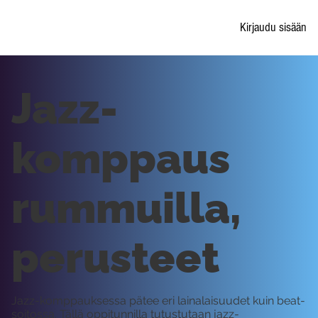
Kirjaudu sisään
Jazz-
komppaus
rummuilla,
perusteet
Jazz-komppauksessa pätee eri lainalaisuudet kuin beat-
soitossa. Tällä oppitunnilla tutustutaan jazz-