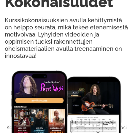
Kokonaisuudet
Kurssikokonaisuuksien avulla kehittymistä
on helppo seurata, mikä tekee etenemisestä
motivoivaa. Lyhyiden videoiden ja
oppimisen tueksi rakennettujen
oheismateriaalien avulla treenaaminen on
innostavaa!
Kokeile Ilmaiseksi
Kokeilemalla ilmaiseksi saat koko sisältömme käyttöösi