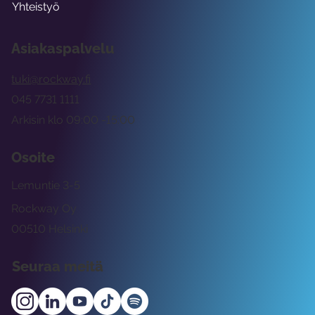
Yhteistyö
Asiakaspalvelu
tuki@rockway.fi
045 7731 1111
Arkisin klo 09:00 -15:00
Osoite
Lemuntie 3-5
Rockway Oy
00510 Helsinki
Seuraa meitä