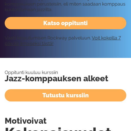
komppauksen perusteisiin, eli miten saadaan komppaus
kuulostamaan jazzilta.
Katso oppitunti
Vaatii kirjautumisen Rockway palveluun.
Voit kokeilla 7
päivää ilmaiseksi tästä!
Oppitunti kuuluu kurssiin
Jazz-komppauksen alkeet
Tutustu kurssiin
Motivoivat