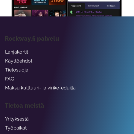
viikon ajaksi.
Rockway.fi palvelu
Lahjakortit
Käyttöehdot
Tietosuoja
FAQ
Maksu kulttuuri- ja virike-eduilla
Tietoa meistä
Yrityksestä
Työpaikat