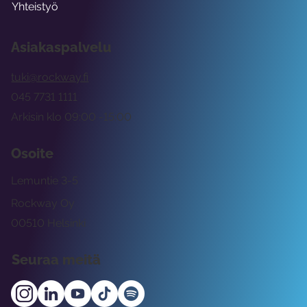
Yhteistyö
Asiakaspalvelu
tuki@rockway.fi
045 7731 1111
Arkisin klo 09:00 -15:00
Osoite
Lemuntie 3-5
Rockway Oy
00510 Helsinki
Seuraa meitä