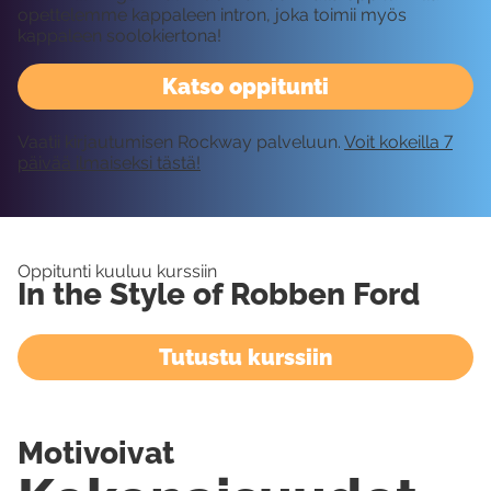
opettelemme kappaleen intron, joka toimii myös
kappaleen soolokiertona!
Katso oppitunti
Vaatii kirjautumisen Rockway palveluun.
Voit kokeilla 7
päivää ilmaiseksi tästä!
Oppitunti kuuluu kurssiin
In the Style of Robben Ford
Tutustu kurssiin
Motivoivat