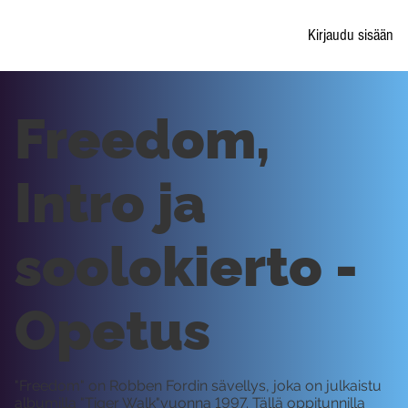
Kirjaudu sisään
Freedom,
Intro ja
soolokierto -
Opetus
"Freedom" on Robben Fordin sävellys, joka on julkaistu
albumilla "Tiger Walk"vuonna 1997. Tällä oppitunnilla