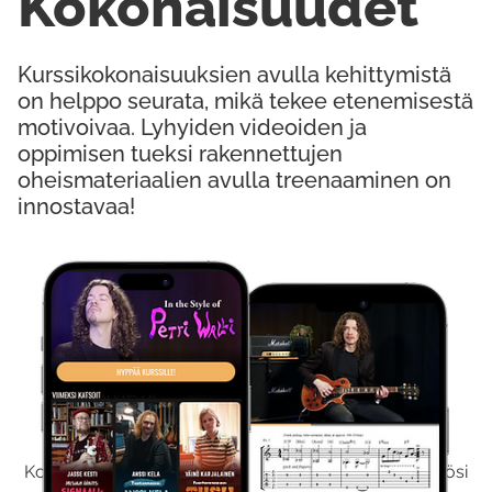
Kokonaisuudet
Kurssikokonaisuuksien avulla kehittymistä
on helppo seurata, mikä tekee etenemisestä
motivoivaa. Lyhyiden videoiden ja
oppimisen tueksi rakennettujen
oheismateriaalien avulla treenaaminen on
innostavaa!
Kokeile Ilmaiseksi
Kokeilemalla ilmaiseksi saat koko sisältömme käyttöösi