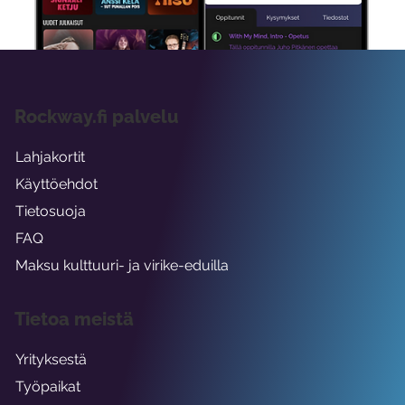
viikon ajaksi.
Rockway.fi palvelu
Lahjakortit
Käyttöehdot
Tietosuoja
FAQ
Maksu kulttuuri- ja virike-eduilla
Tietoa meistä
Yrityksestä
Työpaikat