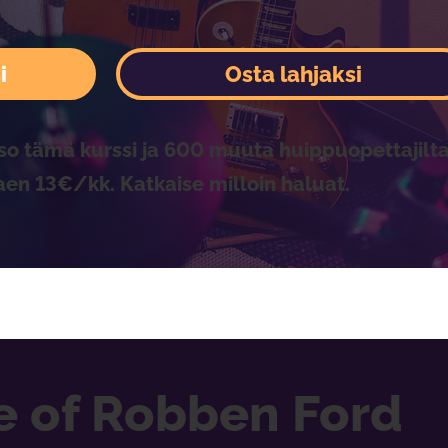
i
Osta lahjaksi
so tämä kurssi ja 600 muuta huippuopettajilta
aen 13€/kk. Katkaise milloin haluat.
le of Robben Ford