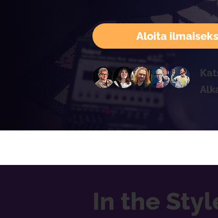
Aloita ilmaiseks
Kat
Alk
In the Sty