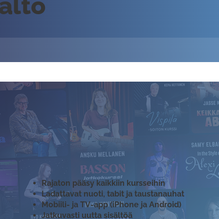
sältö
Rajaton pääsy kaikkiin kursseihin
Ladattavat nuoti, tabit ja taustanauhat
Mobiili- ja TV-app (iPhone ja Android)
Jatkuvasti uutta sisältöä