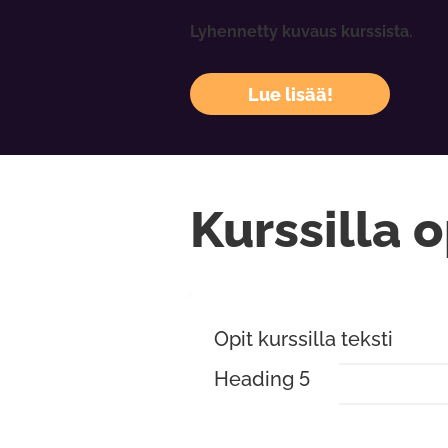
Lyhennetty kuvaus kurssista.
Lue lisää!
Kurssilla o
Opit kurssilla teksti
Heading 5