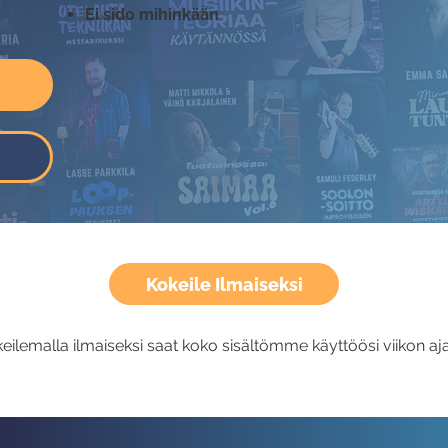
Ei sido mihinkään
Kokeile Ilmaiseksi
eilemalla ilmaiseksi saat koko sisältömme käyttöösi viikon aja