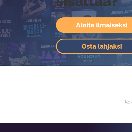
sisältää?
Aloita ilmaiseksi
Osta lahjaksi
Kok