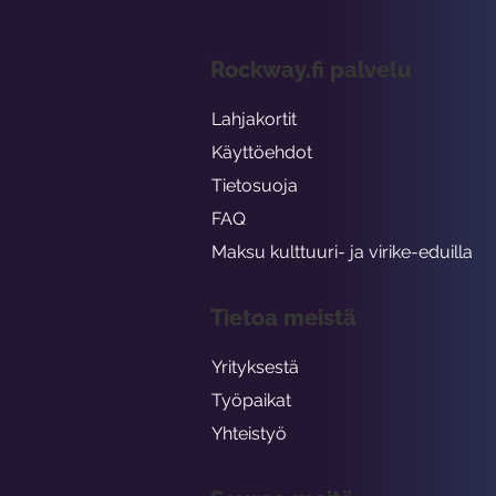
Rockway.fi palvelu
Lahjakortit
Käyttöehdot
Tietosuoja
FAQ
Maksu kulttuuri- ja virike-eduilla
Tietoa meistä
Yrityksestä
Työpaikat
Yhteistyö