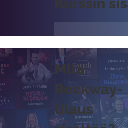
Kurssin si
Mitä
Rockway-
tilaus