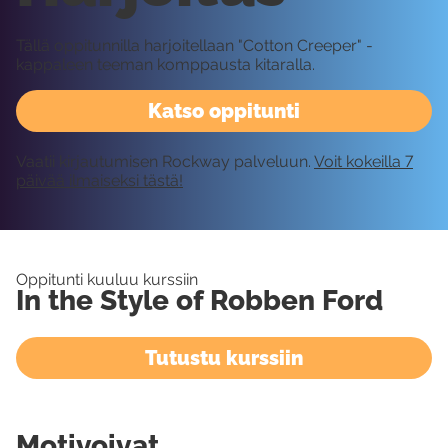
Tällä oppitunnilla harjoitellaan "Cotton Creeper" -
kappaleen teeman komppausta kitaralla.
Katso oppitunti
Vaatii kirjautumisen Rockway palveluun.
Voit kokeilla 7
päivää ilmaiseksi tästä!
Oppitunti kuuluu kurssiin
In the Style of Robben Ford
Tutustu kurssiin
Motivoivat