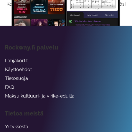
Kokeilemalla ilmaiseksi saat koko sisältömme käyttöösi
viikon ajaksi.
Rockway.fi palvelu
Lahjakortit
Käyttöehdot
Tietosuoja
FAQ
Maksu kulttuuri- ja virike-eduilla
Tietoa meistä
Yrityksestä