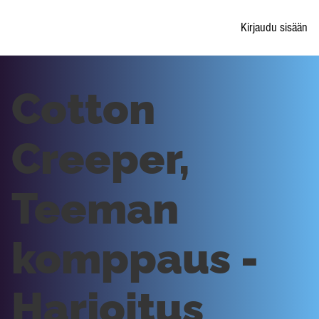
Kirjaudu sisään
Cotton
Creeper,
Teeman
komppaus -
Harjoitus