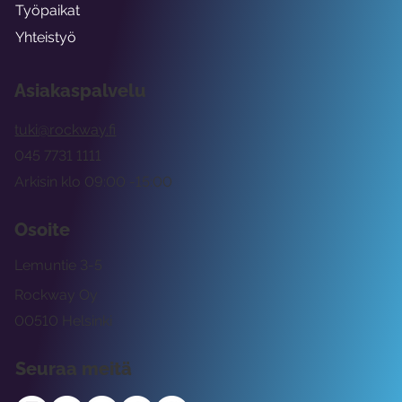
Työpaikat
Yhteistyö
Asiakaspalvelu
tuki@rockway.fi
045 7731 1111
Arkisin klo 09:00 -15:00
Osoite
Lemuntie 3-5
Rockway Oy
00510 Helsinki
Seuraa meitä