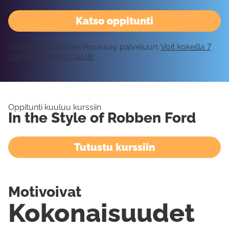
Katso oppitunti
Vaatii kirjautumisen Rockway palveluun.
Voit kokeilla 7
päivää ilmaiseksi tästä!
Oppitunti kuuluu kurssiin
In the Style of Robben Ford
Tutustu kurssiin
Motivoivat
Kokonaisuudet