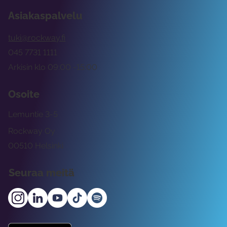
Asiakaspalvelu
tuki@rockway.fi
045 7731 1111
Arkisin klo 09:00 -15:00
Osoite
Lemuntie 3-5
Rockway Oy
00510 Helsinki
Seuraa meitä