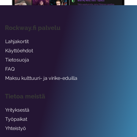
Rockway.fi palvelu
Lahjakortit
Käyttöehdot
Tietosuoja
FAQ
Maksu kulttuuri- ja virike-eduilla
Tietoa meistä
Yrityksestä
Työpaikat
Yhteistyö