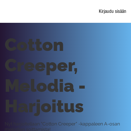
Kirjaudu sisään
Cotton
Creeper,
Melodia -
Harjoitus
Nyt harjoitellaan "Cotton Creeper" -kappaleen A-osan
melodian soittamista!