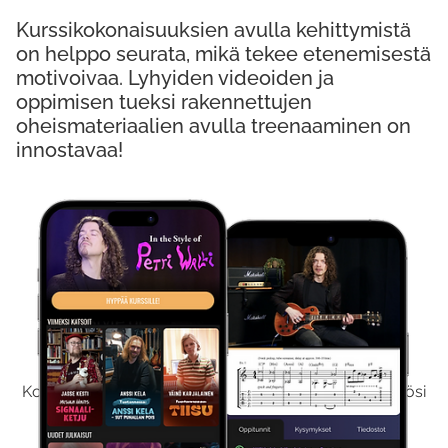
Kurssikokonaisuuksien avulla kehittymistä
on helppo seurata, mikä tekee etenemisestä
motivoivaa. Lyhyiden videoiden ja
oppimisen tueksi rakennettujen
oheismateriaalien avulla treenaaminen on
innostavaa!
Kokeile Ilmaiseksi
Kokeilemalla ilmaiseksi saat koko sisältömme käyttöösi
viikon ajaksi.