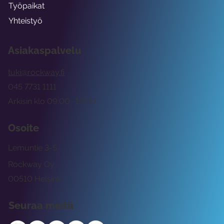
Työpaikat
Yhteistyö
Asiakaspalvelu
tuki@rockway.fi
045 7731 1111
Arkisin klo 09:00 -15:00
Osoite
Lemuntie 3-5
Rockway Oy
00510 Helsinki
Seuraa meitä