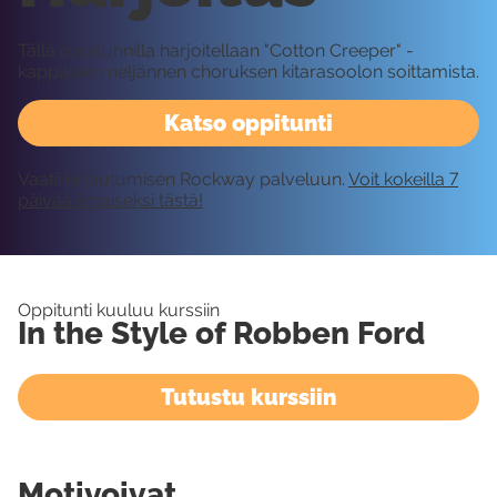
Tällä oppitunnilla harjoitellaan "Cotton Creeper" -
kappaleen neljännen choruksen kitarasoolon soittamista.
Katso oppitunti
Vaatii kirjautumisen Rockway palveluun.
Voit kokeilla 7
päivää ilmaiseksi tästä!
Oppitunti kuuluu kurssiin
In the Style of Robben Ford
Tutustu kurssiin
Motivoivat