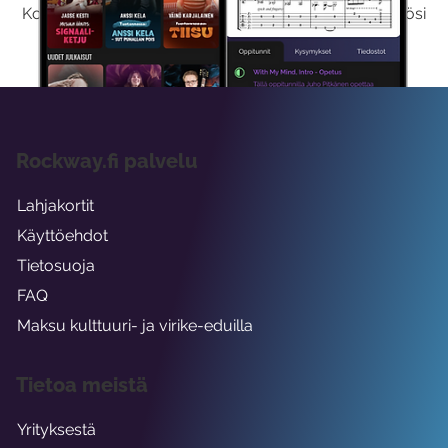
Kokeilemalla ilmaiseksi saat koko sisältömme käyttöösi
viikon ajaksi.
Rockway.fi palvelu
Lahjakortit
Käyttöehdot
Tietosuoja
FAQ
Maksu kulttuuri- ja virike-eduilla
Tietoa meistä
Yrityksestä