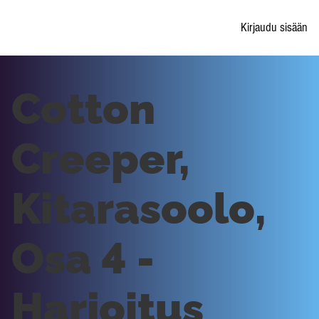
Kirjaudu sisään
Cotton
Creeper,
Kitarasoolo,
Osa 4 -
Harjoitus