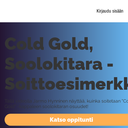
Kirjaudu sisään
Cold Gold,
Soolokitara -
Soittoesimerk
Tällä videolla Jarmo Hynninen näyttää, kuinka soitetaan "C
Gold" -kappaleen soolokitaran osuudet!
Katso oppitunti