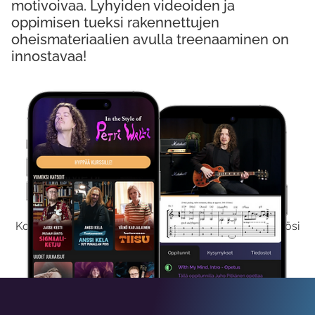
motivoivaa. Lyhyiden videoiden ja
oppimisen tueksi rakennettujen
oheismateriaalien avulla treenaaminen on
innostavaa!
Kokeile Ilmaiseksi
Kokeilemalla ilmaiseksi saat koko sisältömme käyttöösi
viikon ajaksi.