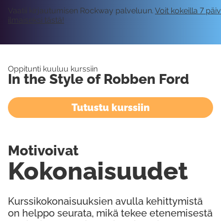
Vaatii kirjautumisen Rockway palveluun.
Voit kokeilla 7 päi
ilmaiseksi tästä!
Oppitunti kuuluu kurssiin
In the Style of Robben Ford
Tutustu kurssiin
Motivoivat
Kokonaisuudet
Kurssikokonaisuuksien avulla kehittymistä
on helppo seurata, mikä tekee etenemisestä