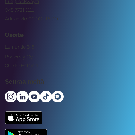
tuki@rockway.fi
045 7731 1111
Arkisin klo 09:00 -15:00
Osoite
Lemuntie 3-5
Rockway Oy
00510 Helsinki
Seuraa meitä