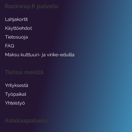
Rockway.fi palvelu
Lahjakortit
Käyttöehdot
Tietosuoja
FAQ
Maksu kulttuuri- ja virike-eduilla
Tietoa meistä
Yrityksestä
Työpaikat
Yhteistyö
Asiakaspalvelu