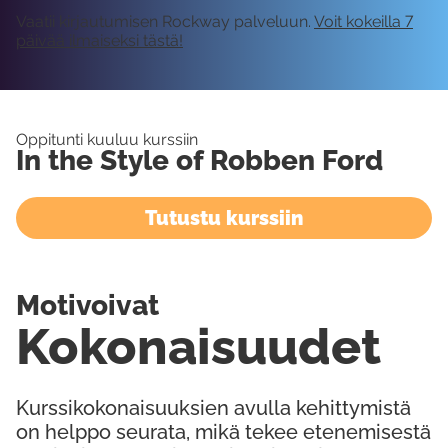
Vaatii kirjautumisen Rockway palveluun.
Voit kokeilla 7
päivää ilmaiseksi tästä!
Oppitunti kuuluu kurssiin
In the Style of Robben Ford
Tutustu kurssiin
Motivoivat
Kokonaisuudet
Kurssikokonaisuuksien avulla kehittymistä
on helppo seurata, mikä tekee etenemisestä