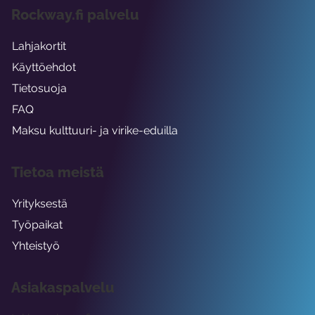
Rockway.fi palvelu
Lahjakortit
Käyttöehdot
Tietosuoja
FAQ
Maksu kulttuuri- ja virike-eduilla
Tietoa meistä
Yrityksestä
Työpaikat
Yhteistyö
Asiakaspalvelu