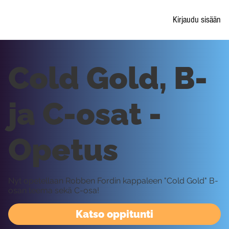
Kirjaudu sisään
Cold Gold, B-
ja C-osat -
Opetus
Nyt opetellaan Robben Fordin kappaleen "Cold Gold" B-
osan teema sekä C-osa!
Katso oppitunti