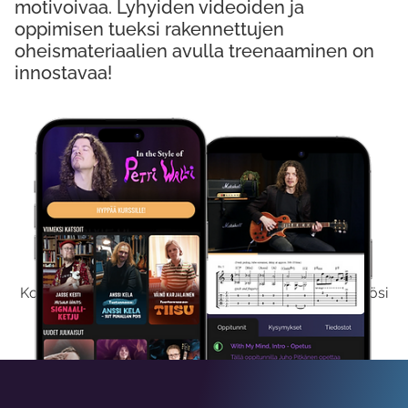
motivoivaa. Lyhyiden videoiden ja
oppimisen tueksi rakennettujen
oheismateriaalien avulla treenaaminen on
innostavaa!
Kokeile Ilmaiseksi
Kokeilemalla ilmaiseksi saat koko sisältömme käyttöösi
viikon ajaksi.