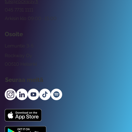
tuki@rockway.fi
045 7731 1111
Arkisin klo 09:00 -15:00
Osoite
Lemuntie 3-5
Rockway Oy
00510 Helsinki
Seuraa meitä