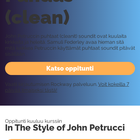
(clean)
John Petruccin puhtaat (cleanit) soundit ovat kuulaita
kirkkaita ja heleitä. Samuli Federley avaa hieman sitä
mitä kaikkea Petruccin käyttämät puhtaat soundit pitävät
sisällään.
Katso oppitunti
Vaatii kirjautumisen Rockway palveluun.
Voit kokeilla 7
päivää ilmaiseksi tästä!
Oppitunti kuuluu kurssiin
In The Style of John Petrucci