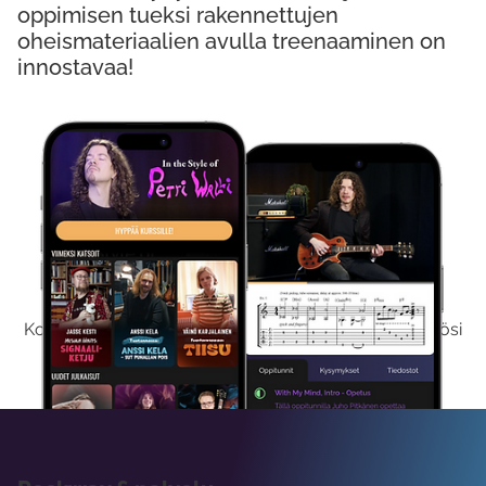
oppimisen tueksi rakennettujen
oheismateriaalien avulla treenaaminen on
innostavaa!
Kokeile Ilmaiseksi
Kokeilemalla ilmaiseksi saat koko sisältömme käyttöösi
viikon ajaksi.