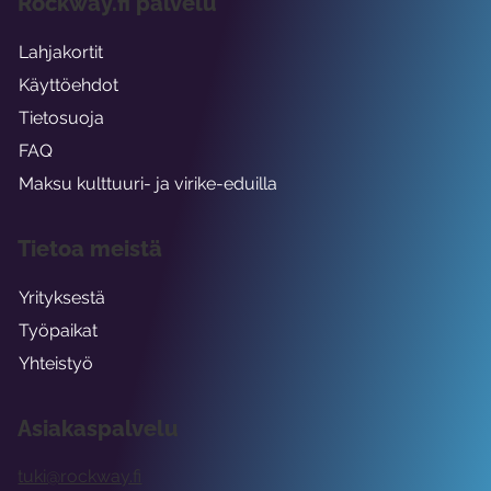
Rockway.fi palvelu
Lahjakortit
Käyttöehdot
Tietosuoja
FAQ
Maksu kulttuuri- ja virike-eduilla
Tietoa meistä
Yrityksestä
Työpaikat
Yhteistyö
Asiakaspalvelu
tuki@rockway.fi