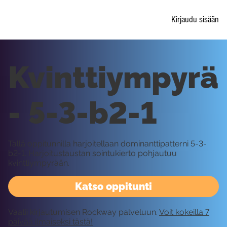
Kirjaudu sisään
Kvinttiympyrä
- 5-3-b2-1
Tällä oppitunnilla harjoitellaan dominanttipatterni 5-3-
b2-1. Harjoitustaustan sointukierto pohjautuu
kvinttiympyrään.
Katso oppitunti
Vaatii kirjautumisen Rockway palveluun.
Voit kokeilla 7
päivää ilmaiseksi tästä!