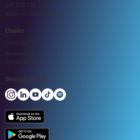
045 7731 1111
Arkisin klo 09:00 -15:00
Osoite
Lemuntie 3-5
Rockway Oy
00510 Helsinki
Seuraa meitä