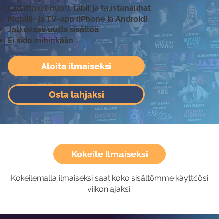
Ladattavat nuoti, tabit ja taustanauhat
Mobiili- ja TV-app (iPhone ja Android)
Jatkuvasti uutta sisältöä
Ei sido mihinkään
Aloita ilmaiseksi
Osta lahjaksi
Kokeile Ilmaiseksi
Kokeilemalla ilmaiseksi saat koko sisältömme käyttöösi
viikon ajaksi.