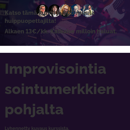
Katso tämä kurssi ja 600 muuta
huippuopettajilta!
Alkaen 13€/kk. Katkaise milloin haluat.
Improvisointia
sointumerkkien
pohjalta
Lyhennetty kuvaus kurssista.