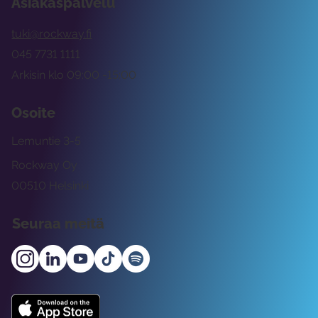
Asiakaspalvelu
tuki@rockway.fi
045 7731 1111
Arkisin klo 09:00 -15:00
Osoite
Lemuntie 3-5
Rockway Oy
00510 Helsinki
Seuraa meitä