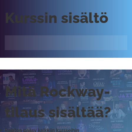
Kurssin sisältö
Mitä Rockway-
tilaus sisältää?
Rajaton pääsy kaikkiin kursseihin