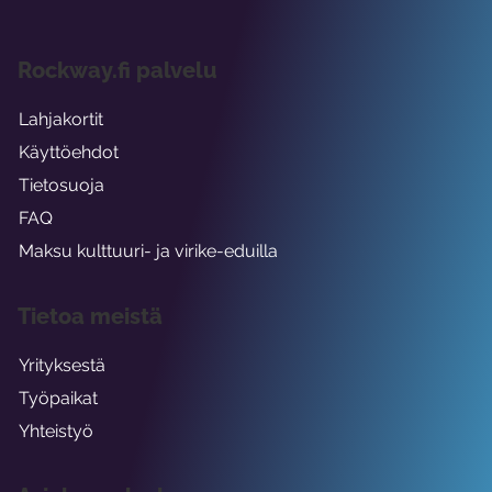
Rockway.fi palvelu
Lahjakortit
Käyttöehdot
Tietosuoja
FAQ
Maksu kulttuuri- ja virike-eduilla
Tietoa meistä
Yrityksestä
Työpaikat
Yhteistyö