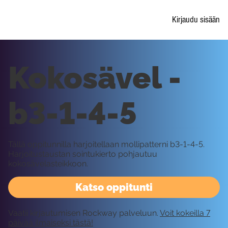
Kirjaudu sisään
Kokosävel -
b3-1-4-5
Tällä oppitunnilla harjoitellaan mollipatterni b3-1-4-5.
Harjoitustaustan sointukierto pohjautuu
kokosävelasteikkoon.
Katso oppitunti
Vaatii kirjautumisen Rockway palveluun.
Voit kokeilla 7
päivää ilmaiseksi tästä!