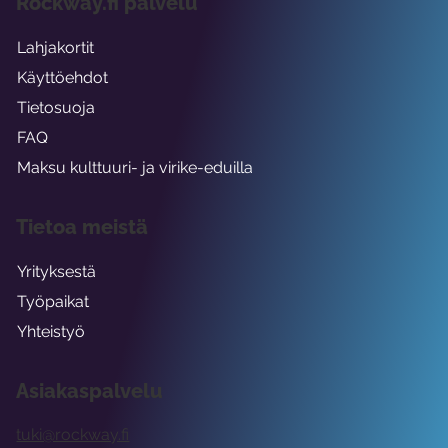
Rockway.fi palvelu
Lahjakortit
Käyttöehdot
Tietosuoja
FAQ
Maksu kulttuuri- ja virike-eduilla
Tietoa meistä
Yrityksestä
Työpaikat
Yhteistyö
Asiakaspalvelu
tuki@rockway.fi