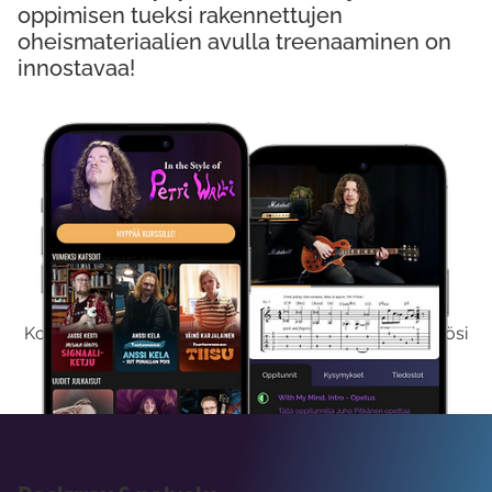
oppimisen tueksi rakennettujen
oheismateriaalien avulla treenaaminen on
innostavaa!
Kokeile Ilmaiseksi
Kokeilemalla ilmaiseksi saat koko sisältömme käyttöösi
viikon ajaksi.