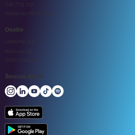
045 7731 1111
Arkisin klo 09:00 -15:00
Osoite
Lemuntie 3-5
Rockway Oy
00510 Helsinki
Seuraa meitä