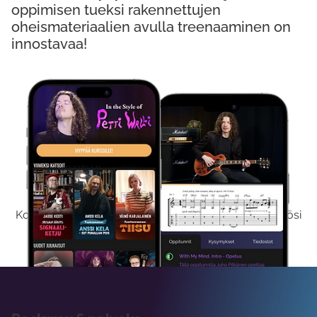
oppimisen tueksi rakennettujen
oheismateriaalien avulla treenaaminen on
innostavaa!
Kokeile Ilmaiseksi
Kokeilemalla ilmaiseksi saat koko sisältömme käyttöösi
viikon ajaksi.