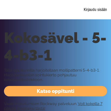
Kirjaudu sisään
Kokosävel - 5-
4-b3-1
Tällä oppitunnilla harjoitellaan mollipatterni 5-4-b3-1.
Harjoitustaustan sointukierto pohjautuu
kokosävelasteikkoon.
Katso oppitunti
Vaatii kirjautumisen Rockway palveluun.
Voit kokeilla 7
päivää ilmaiseksi tästä!