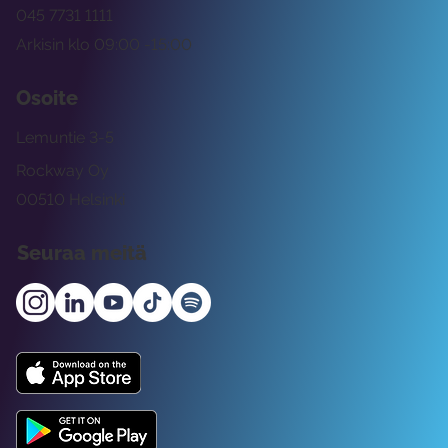
045 7731 1111
Arkisin klo 09:00 -15:00
Osoite
Lemuntie 3-5
Rockway Oy
00510 Helsinki
Seuraa meitä