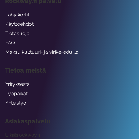
Rockway.fi palvelu
Lahjakortit
Käyttöehdot
Tietosuoja
FAQ
Maksu kulttuuri- ja virike-eduilla
Tietoa meistä
Yrityksestä
Työpaikat
Yhteistyö
Asiakaspalvelu
tuki@rockway.fi