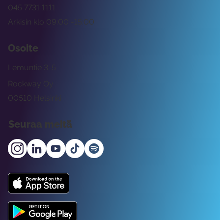
045 7731 1111
Arkisin klo 09:00 -15:00
Osoite
Lemuntie 3-5
Rockway Oy
00510 Helsinki
Seuraa meitä