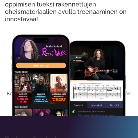
oppimisen tueksi rakennettujen
oheismateriaalien avulla treenaaminen on
innostavaa!
Kokeile Ilmaiseksi
Kokeilemalla ilmaiseksi saat koko sisältömme käyttöösi
viikon ajaksi.