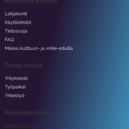
Rockway.fi palvelu
Lahjakortit
Käyttöehdot
Tietosuoja
FAQ
Maksu kulttuuri- ja virike-eduilla
Tietoa meistä
Yrityksestä
Työpaikat
Yhteistyö
Asiakaspalvelu
tuki@rockway.fi