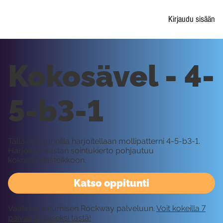
Kirjaudu sisään
Kokosävel - 4-
5-b3-1
Tällä oppitunnilla harjoitellaan mollipatterni 4-5-b3-1.
Harjoitustaustan sointukierto pohjautuu
kokosävelasteikkoon.
Katso oppitunti
Vaatii kirjautumisen Rockway palveluun.
Voit kokeilla 7
päivää ilmaiseksi tästä!