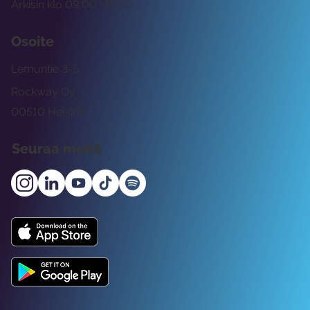
Arkisin klo 09:00 -15:00
Osoite
Lemuntie 3-5
Rockway Oy
00510 Helsinki
Seuraa meitä