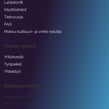
Lahjakortit
Käyttöehdot
Tietosuoja
FAQ
Maksu kulttuuri- ja virike-eduilla
Tietoa meistä
Yrityksestä
Työpaikat
Yhteistyö
Asiakaspalvelu
tuki@rockway.fi
045 7731 1111