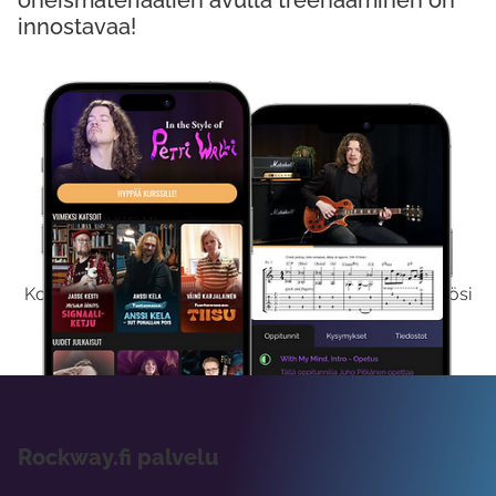
oheismateriaalien avulla treenaaminen on
innostavaa!
Kokeile Ilmaiseksi
Kokeilemalla ilmaiseksi saat koko sisältömme käyttöösi
viikon ajaksi.
Rockway.fi palvelu