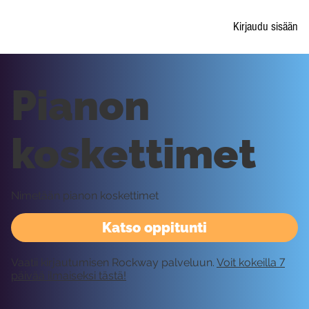
Kirjaudu sisään
Pianon
koskettimet
Nimetään pianon koskettimet
Katso oppitunti
Vaatii kirjautumisen Rockway palveluun.
Voit kokeilla 7
päivää ilmaiseksi tästä!