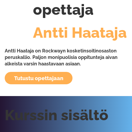
opettaja
Antti Haataja
Antti Haataja on Rockwayn kosketinsoitinosaston
peruskallio. Paljon monipuolisia oppitunteja aivan
alkeista varsin haastavaan asiaan.
Tutustu opettajaan
Kurssin sisältö