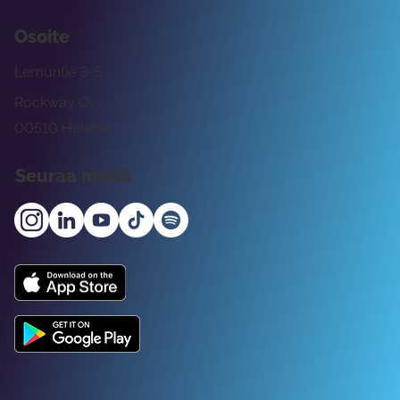
Osoite
Lemuntie 3-5
Rockway Oy
00510 Helsinki
Seuraa meitä