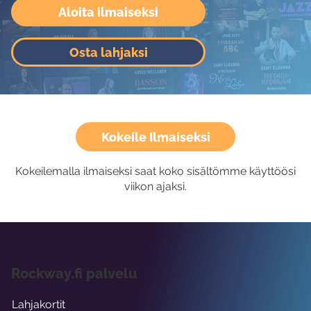
Aloita ilmaiseksi
Osta lahjaksi
Kokeile Ilmaiseksi
Kokeilemalla ilmaiseksi saat koko sisältömme käyttöösi
viikon ajaksi.
Rockway.fi palvelu
Lahjakortit