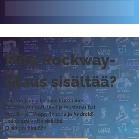
Mitä Rockway-
tilaus sisältää?
Rajaton pääsy kaikkiin kursseihin
Ladattavat nuoti, tabit ja taustanauhat
Mobiili- ja TV-app (iPhone ja Android)
Jatkuvasti uutta sisältöä
Ei sido mihinkään