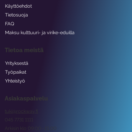
Käyttöehdot
Tietosuoja
FAQ
Maksu kulttuuri- ja virike-eduilla
Tietoa meistä
Yrityksestä
Työpaikat
Yhteistyö
Asiakaspalvelu
tuki@rockway.fi
045 7731 1111
Arkisin klo 09:00 -15:00