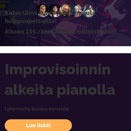
Katso tämä kurssi ja 600 muuta
huippuopettajilta!
Alkaen 13€/kk. Katkaise milloin haluat.
Improvisoinnin
alkeita pianolla
Lyhennetty kuvaus kurssista.
Lue lisää!