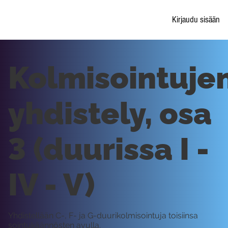
Kirjaudu sisään
Kolmisointuje
yhdistely, osa
3 (duurissa I -
IV - V)
Yhdistellään C-, F- ja G-duurikolmisointuja toisiinsa
sointukäännösten avulla.