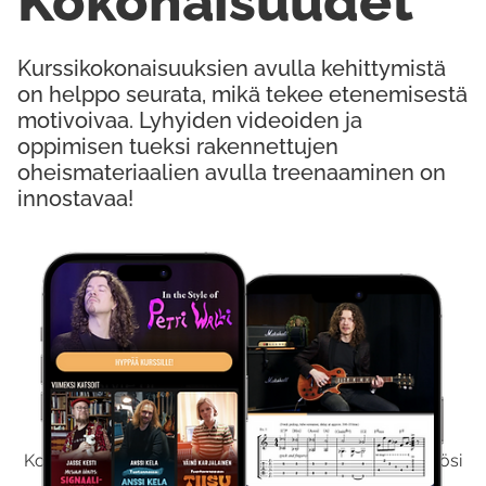
Kokonaisuudet
Kurssikokonaisuuksien avulla kehittymistä
on helppo seurata, mikä tekee etenemisestä
motivoivaa. Lyhyiden videoiden ja
oppimisen tueksi rakennettujen
oheismateriaalien avulla treenaaminen on
innostavaa!
Kokeile Ilmaiseksi
Kokeilemalla ilmaiseksi saat koko sisältömme käyttöösi
viikon ajaksi.