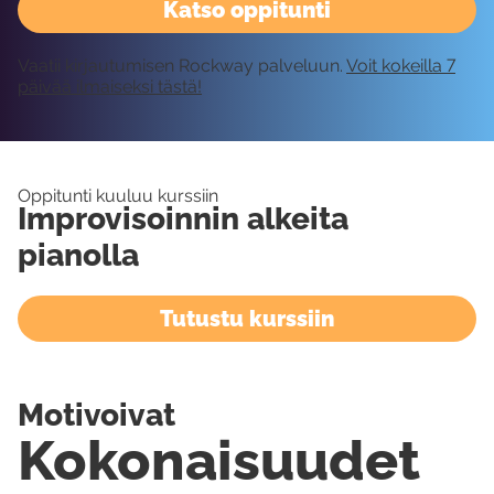
Katso oppitunti
Vaatii kirjautumisen Rockway palveluun.
Voit kokeilla 7
päivää ilmaiseksi tästä!
Oppitunti kuuluu kurssiin
Improvisoinnin alkeita
pianolla
Tutustu kurssiin
Motivoivat
Kokonaisuudet