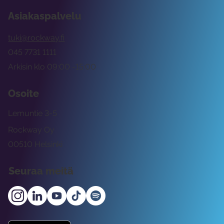
Asiakaspalvelu
tuki@rockway.fi
045 7731 1111
Arkisin klo 09:00 -15:00
Osoite
Lemuntie 3-5
Rockway Oy
00510 Helsinki
Seuraa meitä