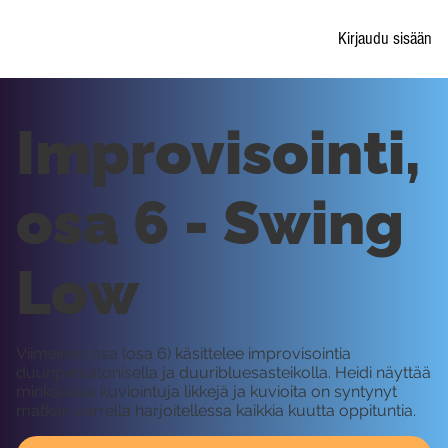
Kirjaudu sisään
Improvisointi,
osa 6 - Swing
Low
Viimeinen osa (osa 6) käsittelee improvisointia
duuripentatonisella ja duuribluesasteikolla. Heidi näyttää
minkälaisia kuviointuja likkejä ja kuvioita on syntynyt
matkan varrella harjoitellessa kaikkia kuutta oppituntia.