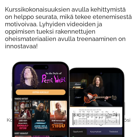
Kurssikokonaisuuksien avulla kehittymistä
on helppo seurata, mikä tekee etenemisestä
motivoivaa. Lyhyiden videoiden ja
oppimisen tueksi rakennettujen
oheismateriaalien avulla treenaaminen on
innostavaa!
Kokeile Ilmaiseksi
Kokeilemalla ilmaiseksi saat koko sisältömme käyttöösi
viikon ajaksi.