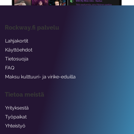
Rockway.fi palvelu
Lahjakortit
Käyttöehdot
Tietosuoja
FAQ
Maksu kulttuuri- ja virike-eduilla
Tietoa meistä
Yrityksestä
Työpaikat
Yhteistyö