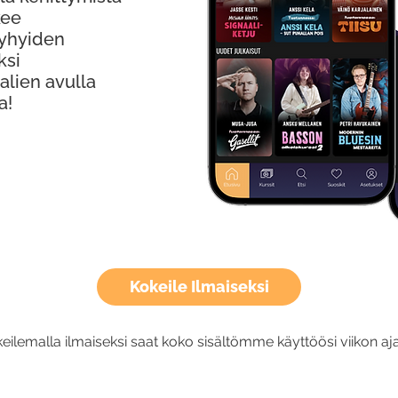
kee
Lyhyiden
ksi
alien avulla
a!
Kokeile Ilmaiseksi
eilemalla ilmaiseksi saat koko sisältömme käyttöösi viikon aja