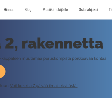
Hinnat
Blog
Musiikintekijöille
Osta lahjaksi
Ti
a 2, rakennetta
-kappaleen muutamaa peruskompista poikkeavaa kohtaa.
eluun.
Voit kokeilla 7 päivää ilmaiseksi tästä!