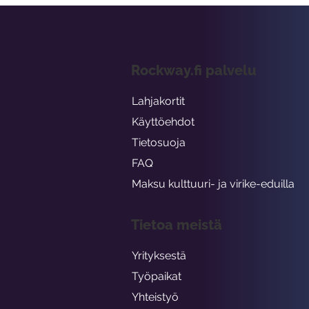
Rockway.fi palvelu
Lahjakortit
Käyttöehdot
Tietosuoja
FAQ
Maksu kulttuuri- ja virike-eduilla
Tietoa meistä
Yrityksestä
Työpaikat
Yhteistyö