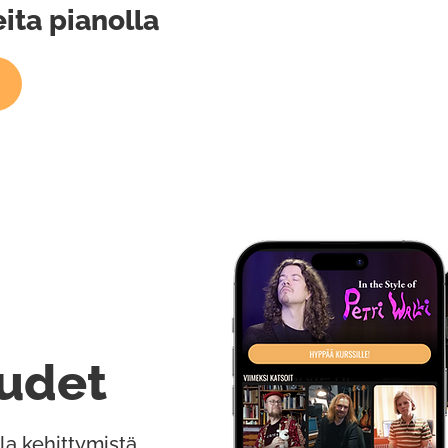
ita pianolla
udet
la kehittymistä