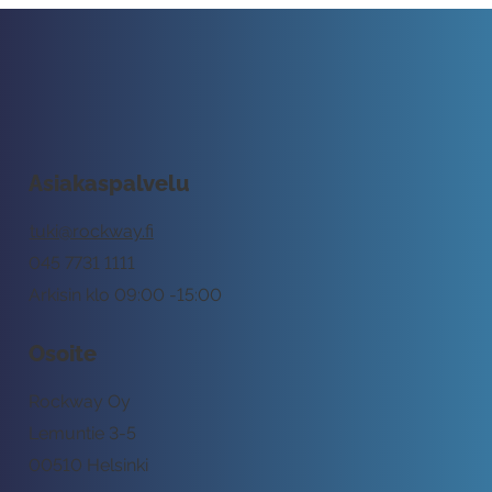
Asiakaspalvelu
tuki@rockway.fi
045 7731 1111
Arkisin klo 09:00 -15:00
Osoite
Rockway Oy
Lemuntie 3-5
00510 Helsinki