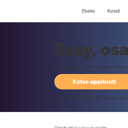
Etusivu
Kurssit
Easy, os
Tarkastellaan Commodoresin Easy
Katso oppitunti
Vaatii kirjautumisen Rockway palv
Oppitunti kuuluu kurssiin