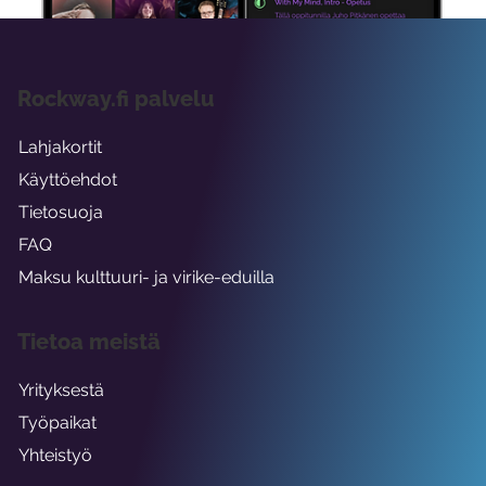
Rockway.fi palvelu
Lahjakortit
Käyttöehdot
Tietosuoja
FAQ
Maksu kulttuuri- ja virike-eduilla
Tietoa meistä
Yrityksestä
Työpaikat
Yhteistyö