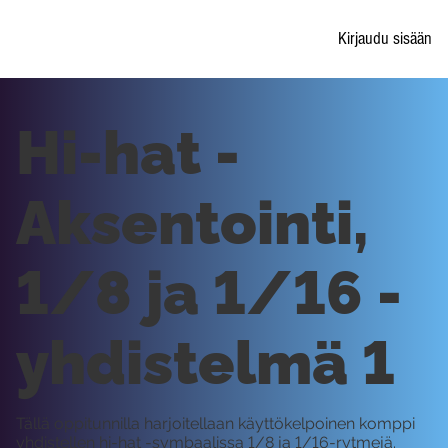
Kirjaudu sisään
Hi-hat -
Aksentointi,
1/8 ja 1/16 -
yhdistelmä 1
Tällä oppitunnilla harjoitellaan käyttökelpoinen komppi
yhdistellen hi-hat -symbaalissa 1/8 ja 1/16-rytmejä.