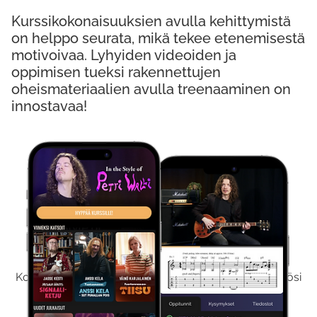
Kurssikokonaisuuksien avulla kehittymistä
on helppo seurata, mikä tekee etenemisestä
motivoivaa. Lyhyiden videoiden ja
oppimisen tueksi rakennettujen
oheismateriaalien avulla treenaaminen on
innostavaa!
Kokeile Ilmaiseksi
Kokeilemalla ilmaiseksi saat koko sisältömme käyttöösi
viikon ajaksi.