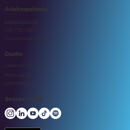
Asiakaspalvelu
tuki@rockway.fi
045 7731 1111
Arkisin klo 09:00 -15:00
Osoite
Lemuntie 3-5
Rockway Oy
00510 Helsinki
Seuraa meitä