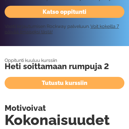
Katso oppitunti
Vaatii kirjautumisen Rockway palveluun.
Voit kokeilla 7
päivää ilmaiseksi tästä!
Oppitunti kuuluu kurssiin
Heti soittamaan rumpuja 2
Tutustu kurssiin
Motivoivat
Kokonaisuudet