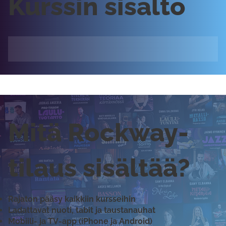
Kurssin sisältö
Mitä Rockway-
tilaus sisältää?
Rajaton pääsy kaikkiin kursseihin
Ladattavat nuoti, tabit ja taustanauhat
Mobiili- ja TV-app (iPhone ja Android)