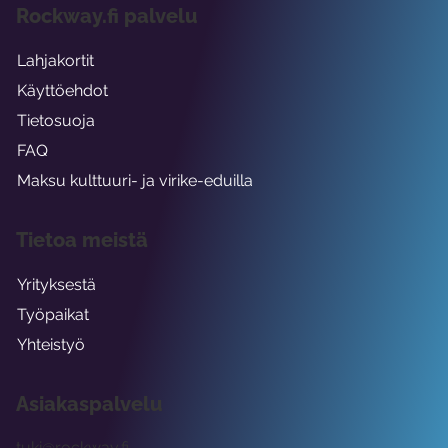
Rockway.fi palvelu
Lahjakortit
Käyttöehdot
Tietosuoja
FAQ
Maksu kulttuuri- ja virike-eduilla
Tietoa meistä
Yrityksestä
Työpaikat
Yhteistyö
Asiakaspalvelu
tuki@rockway.fi