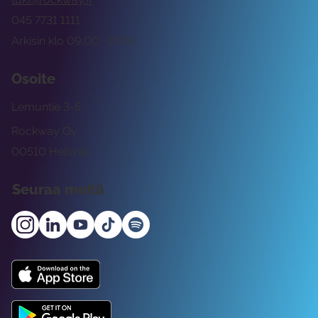
045 7731 1111
Arkisin klo 09:00 -15:00
Osoite
Lemuntie 3-5
Rockway Oy
00510 Helsinki
Seuraa meitä