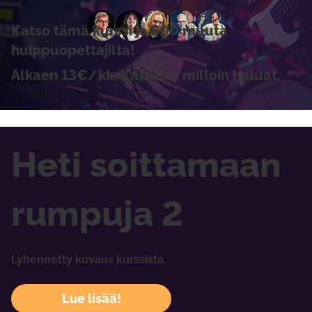
Katso tämä kurssi ja 600 muuta
huippuopettajilta!
Alkaen 13€/kk. Katkaise milloin haluat.
Heti soittamaan
rumpuja 2
Lyhennetty kuvaus kurssista.
Lue lisää!