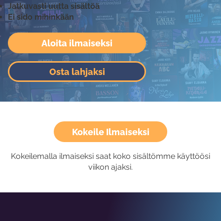
Jatkuvasti uutta sisältöä
Ei sido mihinkään
Aloita ilmaiseksi
Osta lahjaksi
Kokeile Ilmaiseksi
Kokeilemalla ilmaiseksi saat koko sisältömme käyttöösi
viikon ajaksi.