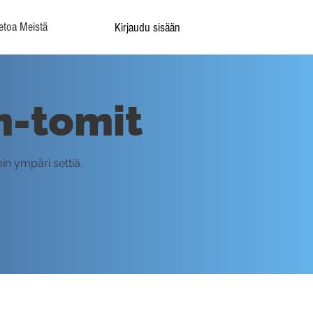
etoa Meistä
Kirjaudu sisään
om-tomit
in ympäri settiä.