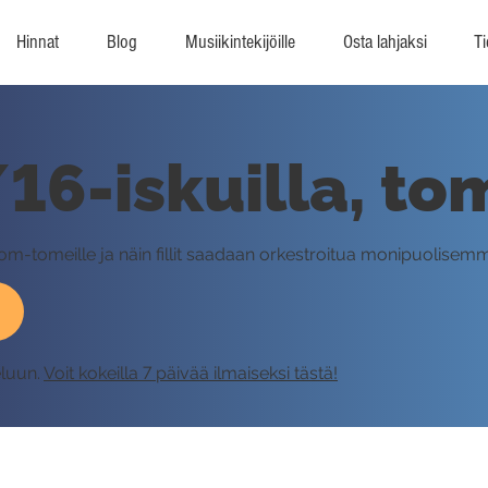
Hinnat
Blog
Musiikintekijöille
Osta lahjaksi
Ti
1/16-iskuilla, t
t tom-tomeille ja näin fillit saadaan orkestroitua monipuolisemm
eluun.
Voit kokeilla 7 päivää ilmaiseksi tästä!