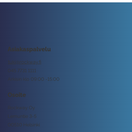
Asiakaspalvelu
tuki@rockway.fi
045 7731 1111
Arkisin klo 09:00 -15:00
Osoite
Rockway Oy
Lemuntie 3-5
00510 Helsinki