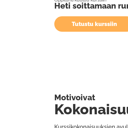
Heti soittamaan r
Tutustu kurssiin
Motivoivat
Kokonaisu
Kurssikokonaisuuksien avul