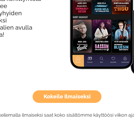
kee
Lyhyiden
ksi
alien avulla
a!
Kokeile Ilmaiseksi
eilemalla ilmaiseksi saat koko sisältömme käyttöösi viikon aja