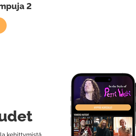
umpuja 2
udet
la kehittymistä