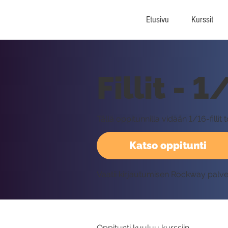
Etusivu
Kurssit
Fillit - 
Tällä oppitunnilla vidään 1/16-filli
Katso oppitunti
Vaatii kirjautumisen Rockway palv
Oppitunti kuuluu kurssiin