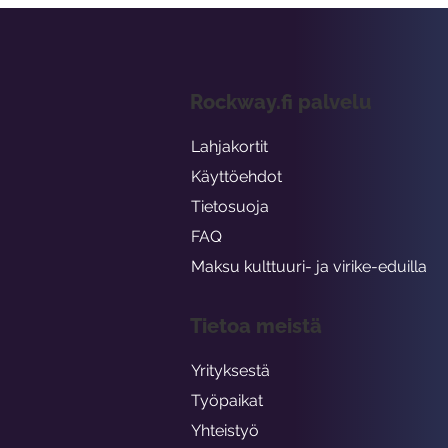
Rockway.fi palvelu
Lahjakortit
Käyttöehdot
Tietosuoja
FAQ
Maksu kulttuuri- ja virike-eduilla
Tietoa meistä
Yrityksestä
Työpaikat
Yhteistyö