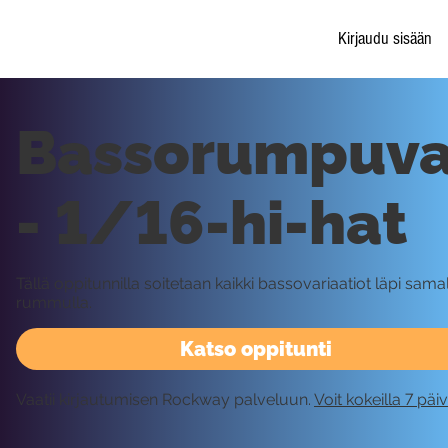
Kirjaudu sisään
Bassorumpuvar
- 1/16-hi-hat
Tällä oppitunnilla soitetaan kaikki bassovariaatiot läpi sama
rummulla.
Katso oppitunti
Vaatii kirjautumisen Rockway palveluun.
Voit kokeilla 7 päi