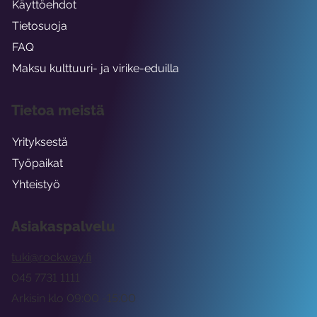
Käyttöehdot
Tietosuoja
FAQ
Maksu kulttuuri- ja virike-eduilla
Tietoa meistä
Yrityksestä
Työpaikat
Yhteistyö
Asiakaspalvelu
tuki@rockway.fi
045 7731 1111
Arkisin klo 09:00 -15:00