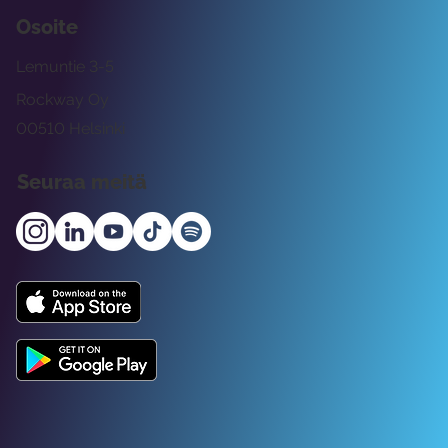
Osoite
Lemuntie 3-5
Rockway Oy
00510 Helsinki
Seuraa meitä