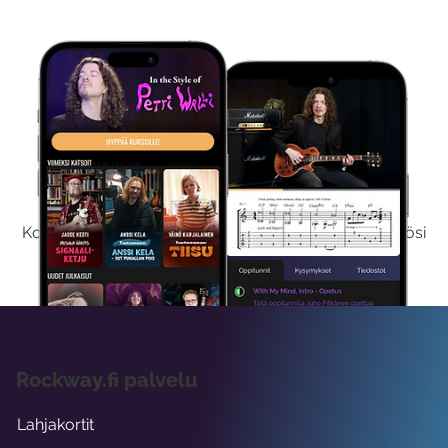
Kokeile Ilmaiseksi
Kokeilemalla ilmaiseksi saat koko sisältömme käyttöösi
viikon ajaksi.
Rockway.fi palvelu
Lahjakortit