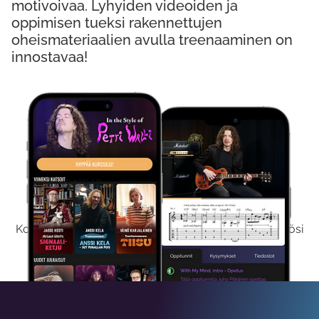
motivoivaa. Lyhyiden videoiden ja
oppimisen tueksi rakennettujen
oheismateriaalien avulla treenaaminen on
innostavaa!
Kokeile Ilmaiseksi
Kokeilemalla ilmaiseksi saat koko sisältömme käyttöösi
viikon ajaksi.