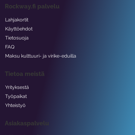
Rockway.fi palvelu
Lahjakortit
Käyttöehdot
Tietosuoja
FAQ
Maksu kulttuuri- ja virike-eduilla
Tietoa meistä
Yrityksestä
Työpaikat
Yhteistyö
Asiakaspalvelu