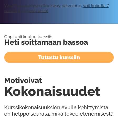
Vaatii kirjautumisen Rockway palveluun.
Voit kokeilla 7
päivää ilmaiseksi tästä!
Oppitunti kuuluu kurssiin
Heti soittamaan bassoa
Tutustu kurssiin
Motivoivat
Kokonaisuudet
Kurssikokonaisuuksien avulla kehittymistä
on helppo seurata, mikä tekee etenemisestä