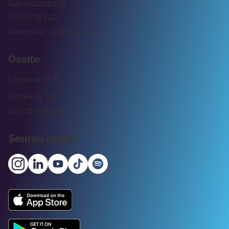
tuki@rockway.fi
045 7731 1111
Arkisin klo 09:00 -15:00
Osoite
Lemuntie 3-5
Rockway Oy
00510 Helsinki
Seuraa meitä