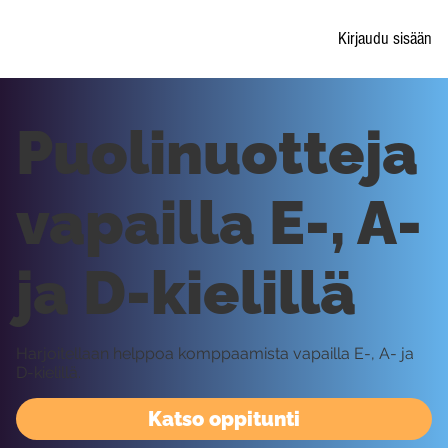
Kirjaudu sisään
Puolinuotteja
vapailla E-, A-
ja D-kielillä
Harjoitellaan helppoa komppaamista vapailla E-, A- ja
D-kielillä.
Katso oppitunti