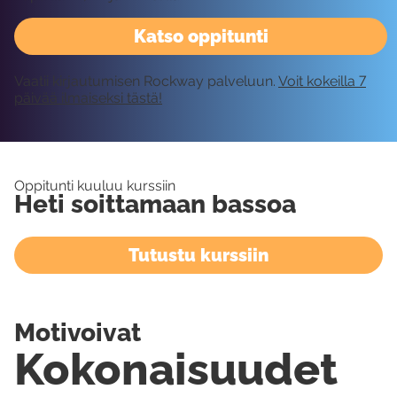
Katso oppitunti
Vaatii kirjautumisen Rockway palveluun.
Voit kokeilla 7
päivää ilmaiseksi tästä!
Oppitunti kuuluu kurssiin
Heti soittamaan bassoa
Tutustu kurssiin
Motivoivat
Kokonaisuudet