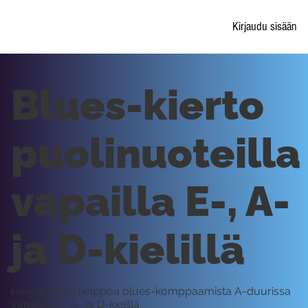
Kirjaudu sisään
Blues-kierto
puolinuoteilla
vapailla E-, A-
ja D-kielillä
Harjoitellaan helppoa blues-komppaamista A-duurissa
vapailla E-, A- ja D-kielillä.