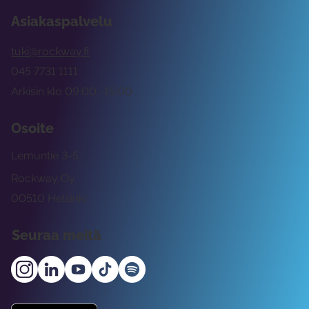
Asiakaspalvelu
tuki@rockway.fi
045 7731 1111
Arkisin klo 09:00 -15:00
Osoite
Lemuntie 3-5
Rockway Oy
00510 Helsinki
Seuraa meitä