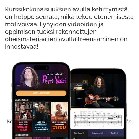
Kurssikokonaisuuksien avulla kehittymistä
on helppo seurata, mikä tekee etenemisestä
motivoivaa. Lyhyiden videoiden ja
oppimisen tueksi rakennettujen
oheismateriaalien avulla treenaaminen on
innostavaa!
Kokeile Ilmaiseksi
Kokeilemalla ilmaiseksi saat koko sisältömme käyttöösi
viikon ajaksi.