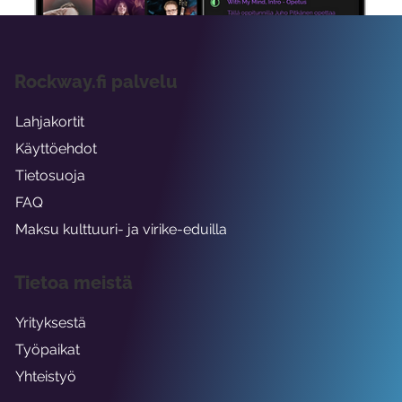
Rockway.fi palvelu
Lahjakortit
Käyttöehdot
Tietosuoja
FAQ
Maksu kulttuuri- ja virike-eduilla
Tietoa meistä
Yrityksestä
Työpaikat
Yhteistyö