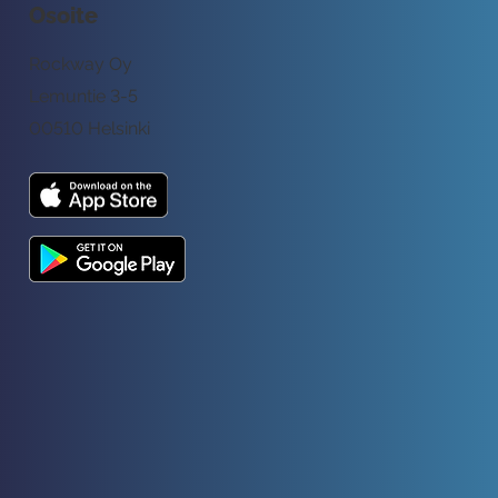
Osoite
Rockway Oy
Lemuntie 3-5
00510 Helsinki