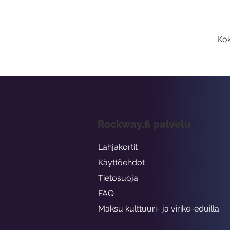
Kok
Rockway.fi palvelu
Lahjakortit
Käyttöehdot
Tietosuoja
FAQ
Maksu kulttuuri- ja virike-eduilla