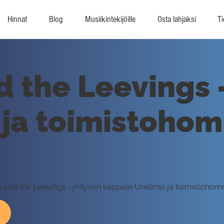
Hinnat
Blog
Musiikintekijöille
Osta lahjaksi
Ti
d the Leevings 
ja toimistohom
eevi and the Leevings -yhtyeen kappale Unelmia ja toimistohom