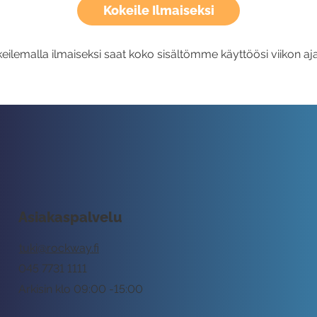
Kokeile Ilmaiseksi
eilemalla ilmaiseksi saat koko sisältömme käyttöösi viikon aja
Asiakaspalvelu
tuki@rockway.fi
045 7731 1111
Arkisin klo 09:00 -15:00