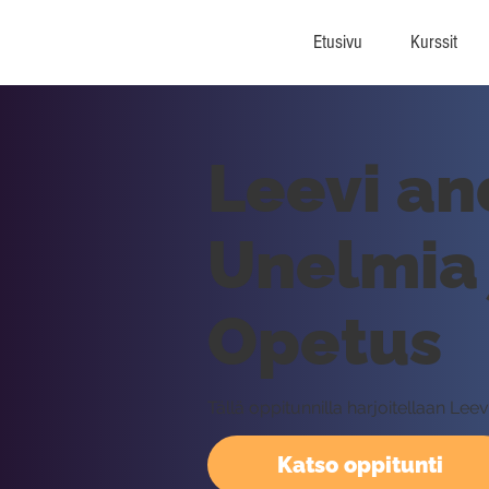
Etusivu
Kurssit
Leevi an
Unelmia 
Opetus
Tällä oppitunnilla harjoitellaan L
Katso oppitunti