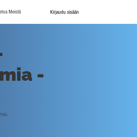
etoa Meistä
Kirjaudu sisään
-
mia -
mia.