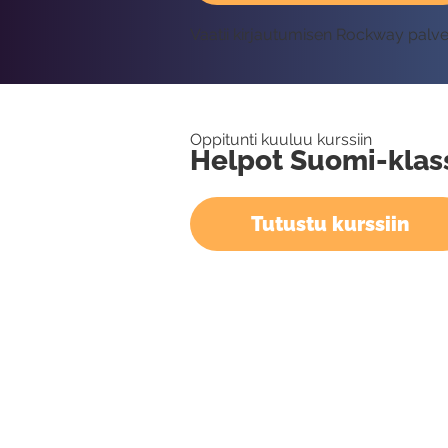
Vaatii kirjautumisen Rockway palv
Oppitunti kuuluu kurssiin
Helpot Suomi-klas
Tutustu kurssiin