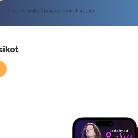
eluun.
Voit kokeilla 7 päivää ilmaiseksi tästä!
sikot