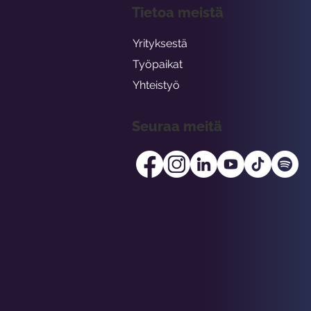
Tietoa meistä
Yrityksestä
Työpaikat
Yhteistyö
Seuraa meitä