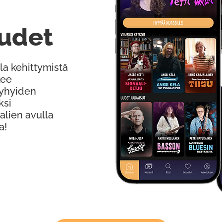
udet
la kehittymistä
kee
Lyhyiden
ksi
alien avulla
a!