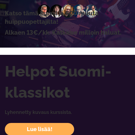
Katso tämä kurssi ja 600 muuta
huippuopettajilta!
Alkaen 13€/kk. Katkaise milloin haluat.
Helpot Suomi-
klassikot
Lyhennetty kuvaus kurssista.
Lue lisää!