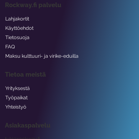
Rockway.fi palvelu
Lahjakortit
Käyttöehdot
Tietosuoja
FAQ
Maksu kulttuuri- ja virike-eduilla
Tietoa meistä
Yrityksestä
Työpaikat
Yhteistyö
Asiakaspalvelu
tuki@rockway.fi