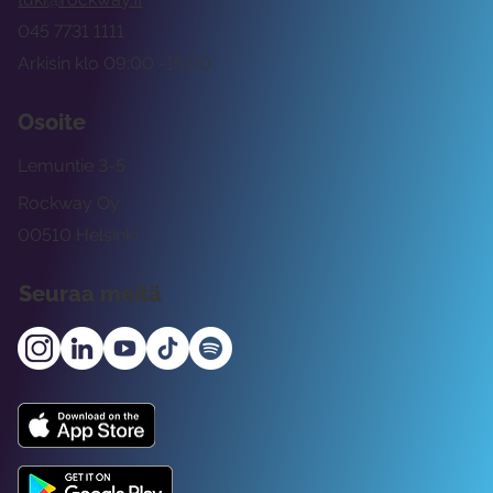
045 7731 1111
Arkisin klo 09:00 -15:00
Osoite
Lemuntie 3-5
Rockway Oy
00510 Helsinki
Seuraa meitä