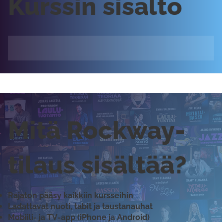
Kurssin sisältö
Mitä Rockway-
tilaus sisältää?
Rajaton pääsy kaikkiin kursseihin
Ladattavat nuoti, tabit ja taustanauhat
Mobiili- ja TV-app (iPhone ja Android)