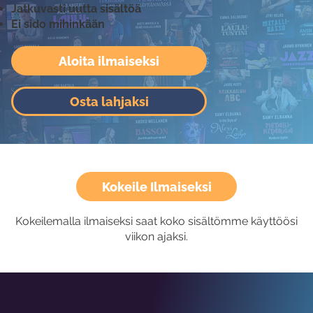
Jatkuvasti uutta sisältöä
Ei sido mihinkään
Aloita ilmaiseksi
Osta lahjaksi
Kokeile Ilmaiseksi
Kokeilemalla ilmaiseksi saat koko sisältömme käyttöösi
viikon ajaksi.