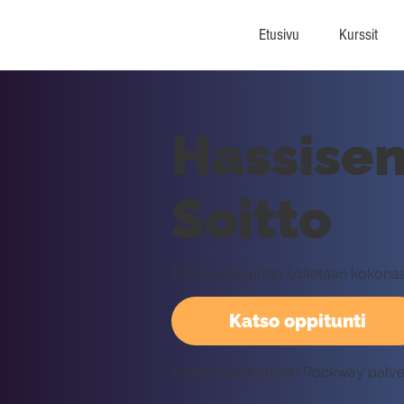
Etusivu
Kurssit
Hassisen
Soitto
Tällä oppitunnilla soitetaan kokon
Katso oppitunti
Vaatii kirjautumisen Rockway palv