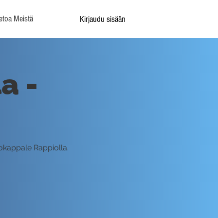
etoa Meistä
Kirjaudu sisään
a -
okappale Rappiolla.