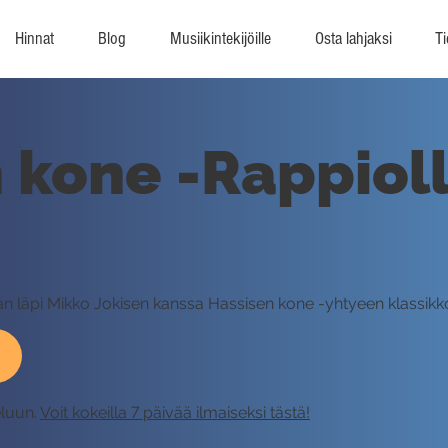
Hinnat
Blog
Musiikintekijöille
Osta lahjaksi
Ti
 kone -Rappioll
aan läpi Mikko Jokisen kanssa Hassisen kone -yhtyeen klassikk
eluun.
Voit kokeilla 7 päivää ilmaiseksi tästä!