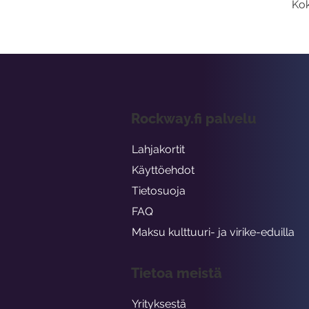
Kok
Rockway.fi palvelu
Lahjakortit
Käyttöehdot
Tietosuoja
FAQ
Maksu kulttuuri- ja virike-eduilla
Tietoa meistä
Yrityksestä