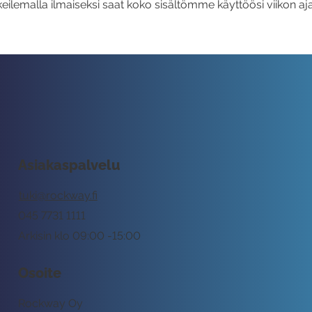
eilemalla ilmaiseksi saat koko sisältömme käyttöösi viikon aja
Asiakaspalvelu
tuki@rockway.fi
045 7731 1111
Arkisin klo 09:00 -15:00
Osoite
Rockway Oy