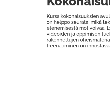
Kokonaisu
Kurssikokonaisuuksien avul
on helppo seurata, mikä te
etenemisestä motivoivaa. 
videoiden ja oppimisen tue
rakennettujen oheismateria
treenaaminen on innostava