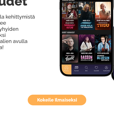
udet
la kehittymistä
kee
Lyhyiden
ksi
alien avulla
a!
Kokeile Ilmaiseksi