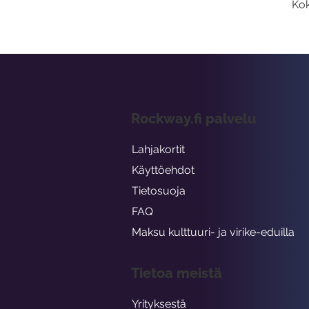
Kok
Rockway.fi palvelu
Lahjakortit
Käyttöehdot
Tietosuoja
FAQ
Maksu kulttuuri- ja virike-eduilla
Tietoa meistä
Yrityksestä