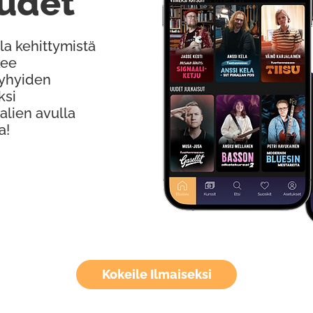
udet
la kehittymistä
kee
Lyhyiden
ksi
alien avulla
a!
Kokeile Ilmaiseksi