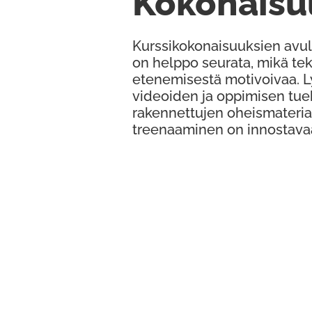
Kokonaisu
Kurssikokonaisuuksien avul
on helppo seurata, mikä te
etenemisestä motivoivaa. 
videoiden ja oppimisen tue
rakennettujen oheismateria
treenaaminen on innostava