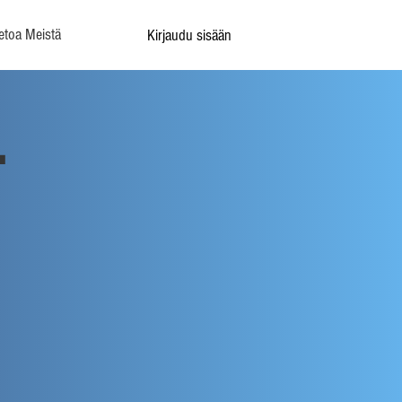
etoa Meistä
Kirjaudu sisään
-