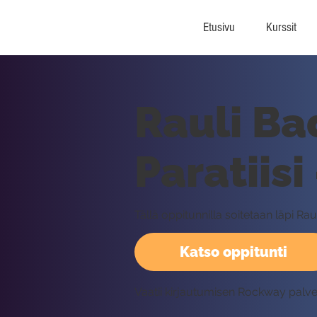
Etusivu
Kurssit
Rauli Ba
Paratiisi
Tällä oppitunnilla soitetaan läpi Rau
Katso oppitunti
Vaatii kirjautumisen Rockway palv