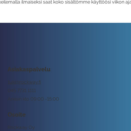
eilemalla ilmaiseksi saat koko sisältömme käyttöösi viikon aja
Asiakaspalvelu
tuki@rockway.fi
045 7731 1111
Arkisin klo 09:00 -15:00
Osoite
Rockway Oy