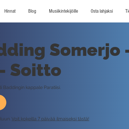
Hinnat
Blog
Musiikintekijöille
Osta lahjaksi
Ti
dding Somerjo 
 - Soitto
li Baddingin kappale Paratiisi.
eluun.
Voit kokeilla 7 päivää ilmaiseksi tästä!