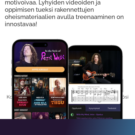
motivoivaa. Lyhyiden videoiden ja
oppimisen tueksi rakennettujen
oheismateriaalien avulla treenaaminen on
innostavaa!
Kokeile Ilmaiseksi
Kokeilemalla ilmaiseksi saat koko sisältömme käyttöösi
viikon ajaksi.