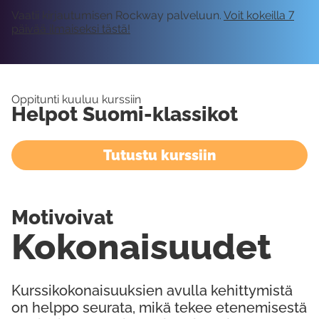
Vaatii kirjautumisen Rockway palveluun.
Voit kokeilla 7
päivää ilmaiseksi tästä!
Oppitunti kuuluu kurssiin
Helpot Suomi-klassikot
Tutustu kurssiin
Motivoivat
Kokonaisuudet
Kurssikokonaisuuksien avulla kehittymistä
on helppo seurata, mikä tekee etenemisestä