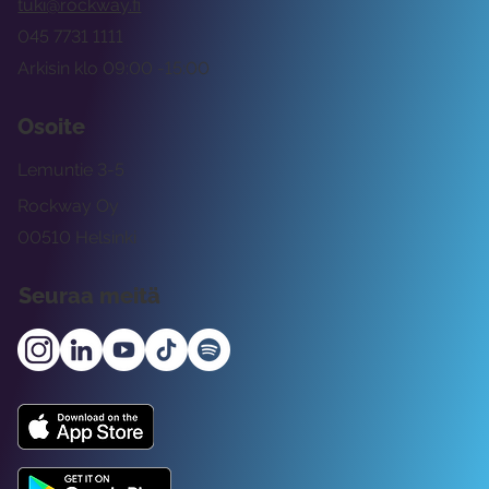
tuki@rockway.fi
045 7731 1111
Arkisin klo 09:00 -15:00
Osoite
Lemuntie 3-5
Rockway Oy
00510 Helsinki
Seuraa meitä