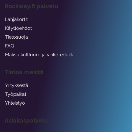
Rockway.fi palvelu
Lahjakortit
Käyttöehdot
Tietosuoja
FAQ
Maksu kulttuuri- ja virike-eduilla
Tietoa meistä
Yrityksestä
Työpaikat
Yhteistyö
Asiakaspalvelu