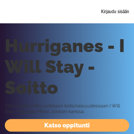
Kirjaudu sisään
Hurriganes - I
Will Stay -
Soitto
Tällä oppitunnilla soitetaan kokonaisuudessaan I Will
Stay -kappale Mikko Jokisen kanssa.
Katso oppitunti