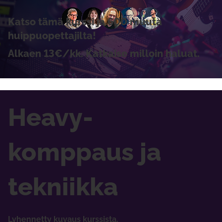
Katso tämä kurssi ja 600 muuta
huippuopettajilta!
Alkaen 13€/kk. Katkaise milloin haluat.
Heavy-
komppaus ja
tekniikka
Lyhennetty kuvaus kurssista.