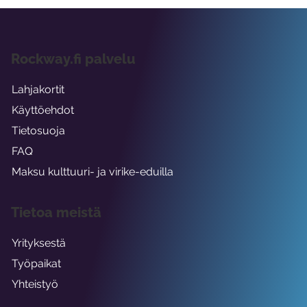
Rockway.fi palvelu
Lahjakortit
Käyttöehdot
Tietosuoja
FAQ
Maksu kulttuuri- ja virike-eduilla
Tietoa meistä
Yrityksestä
Työpaikat
Yhteistyö