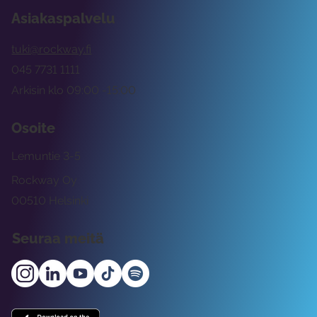
Asiakaspalvelu
tuki@rockway.fi
045 7731 1111
Arkisin klo 09:00 -15:00
Osoite
Lemuntie 3-5
Rockway Oy
00510 Helsinki
Seuraa meitä