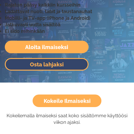
Rajaton pääsy kaikkiin kursseihin
Ladattavat nuoti, tabit ja taustanauhat
Mobiili- ja TV-app (iPhone ja Android)
Jatkuvasti uutta sisältöä
Ei sido mihinkään
Aloita ilmaiseksi
Osta lahjaksi
Kokeile Ilmaiseksi
Kokeilemalla ilmaiseksi saat koko sisältömme käyttöösi
viikon ajaksi.