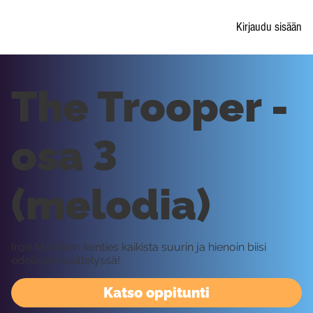
Kirjaudu sisään
The Trooper -
osa 3
(melodia)
Iron Maidenin kenties kaikista suurin ja hienoin biisi
edelleen käsittelyssä!
Katso oppitunti