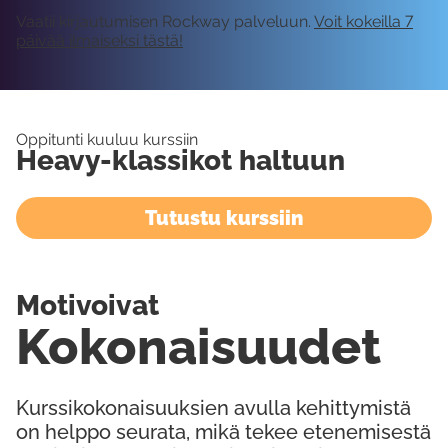
Vaatii kirjautumisen Rockway palveluun.
Voit kokeilla 7
päivää ilmaiseksi tästä!
Oppitunti kuuluu kurssiin
Heavy-klassikot haltuun
Tutustu kurssiin
Motivoivat
Kokonaisuudet
Kurssikokonaisuuksien avulla kehittymistä
on helppo seurata, mikä tekee etenemisestä