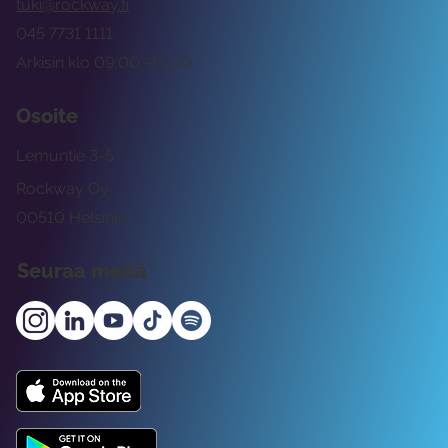
tuki@rockway.fi
045 7731 1111
Arkisin klo 09:00 -15:00
Osoite
Lemuntie 3-5
Rockway Oy
00510 Helsinki
Seuraa meitä