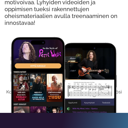
motivoivaa. Lyhyiden videoiden ja
oppimisen tueksi rakennettujen
oheismateriaalien avulla treenaaminen on
innostavaa!
Kokeile Ilmaiseksi
Kokeilemalla ilmaiseksi saat koko sisältömme käyttöösi
viikon ajaksi.