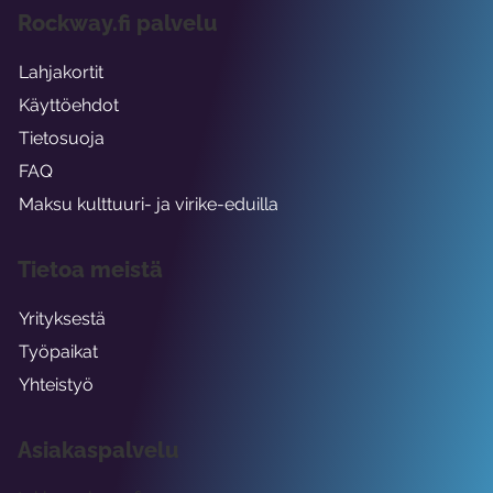
Rockway.fi palvelu
Lahjakortit
Käyttöehdot
Tietosuoja
FAQ
Maksu kulttuuri- ja virike-eduilla
Tietoa meistä
Yrityksestä
Työpaikat
Yhteistyö
Asiakaspalvelu